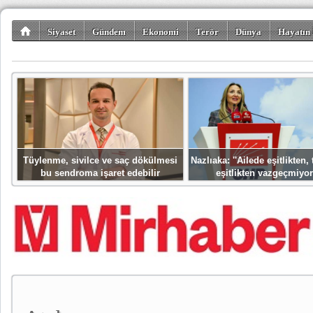
Siyaset
Gündem
Ekonomi
Terör
Dünya
Hayatın 
Kültür-Sanat
Bilim-Teknoloji
Gezi-Turizm
Spor
Misafir K
Tüylenme, sivilce ve saç dökülmesi
Nazlıaka: ''Ailede eşitlikten
bu sendroma işaret edebilir
eşitlikten vazgeçmiyor