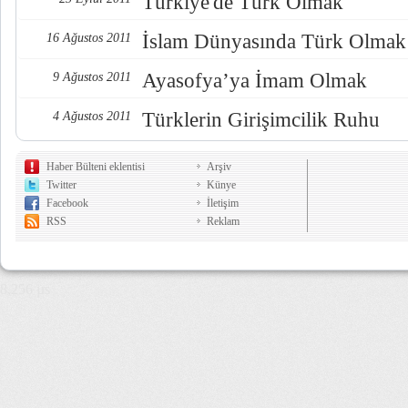
Türkiye'de Türk Olmak
İslam Dünyasında Türk Olmak
16 Ağustos 2011
Ayasofya’ya İmam Olmak
9 Ağustos 2011
Türklerin Girişimcilik Ruhu
4 Ağustos 2011
Haber Bülteni eklentisi
Arşiv
Twitter
Künye
Facebook
İletişim
RSS
Reklam
8,256 µs