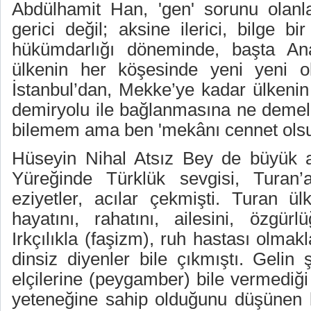
Abdülhamit Han, 'gen' sorunu olanlar
gerici değil; aksine ilerici, bilge 
hükümdarlığı döneminde, başta An
ülkenin her köşesinde yeni yeni ok
İstanbul’dan, Mekke’ye kadar ülkenin
demiryolu ile bağlanmasına ne demeli
bilemem ama ben 'mekânı cennet olsu
Hüseyin Nihal Atsız Bey de büyük a
Yüreğinde Türklük sevgisi, Turan
eziyetler, acılar çekmişti. Turan ül
hayatını, rahatını, ailesini, özgürl
Irkçılıkla (faşizm), ruh hastası olmak
dinsiz diyenler bile çıkmıştı. Gelin 
elçilerine (peygamber) bile vermediğ
yeteneğine sahip olduğunu düşünen 