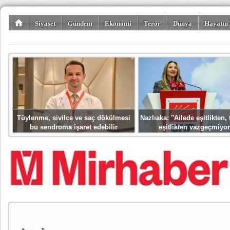
Siyaset
Gündem
Ekonomi
Terör
Dünya
Hayatın 
Kültür-Sanat
Bilim-Teknoloji
Gezi-Turizm
Spor
Misafir K
Tüylenme, sivilce ve saç dökülmesi
Nazlıaka: ''Ailede eşitlikten
bu sendroma işaret edebilir
eşitlikten vazgeçmiyor