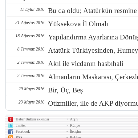
Bu da oldu; Atatürkün resmine
11 Eylül 2016
Yüksekova İl Olmalı
31 Ağustos 2016
Yapılandırma Ayarlarına Dönü
18 Ağustos 2016
Atatürk Türkiyesinden, Humey
8 Temmuz 2016
Akıl ile vicdanın hasbıhali
2 Temmuz 2016
Almanların Maskarası, Çerkezl
2 Temmuz 2016
Bir, Üç, Beş
29 Mayıs 2016
Otizmliler, ille de AKP diyorm
23 Mayıs 2016
Haber Bülteni eklentisi
Arşiv
Twitter
Künye
Facebook
İletişim
RSS
Reklam