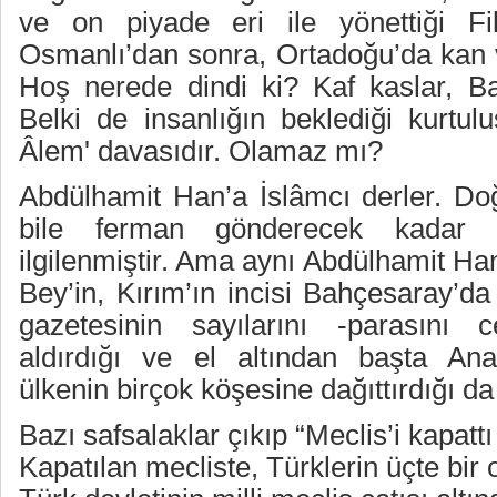
ve on piyade eri ile yönettiği Fil
Osmanlı’dan sonra, Ortadoğu’da kan 
Hoş nerede dindi ki? Kaf kaslar, Bal
Belki de insanlığın beklediği kurtul
Âlem' davasıdır. Olamaz mı?
Abdülhamit Han’a İslâmcı derler. Do
bile ferman gönderecek kadar İ
ilgilenmiştir. Ama aynı Abdülhamit Han
Bey’in, Kırım’ın incisi Bahçesaray’d
gazetesinin sayılarını -parasını 
aldırdığı ve el altından başta An
ülkenin birçok köşesine dağıttırdığı d
Bazı safsalaklar çıkıp “Meclis’i kapattı 
Kapatılan mecliste, Türklerin üçte bir 