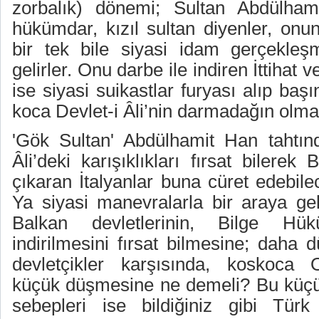
zorbalık) dönemi; Sultan Abdülha
hükümdar, kızıl sultan diyenler, onu
bir tek bile siyasi idam gerçekleş
gelirler. Onu darbe ile indiren İttihat
ise siyasi suikastlar furyası alıp başı
koca Devlet-i Âli’nin darmadağın olmas
'Gök Sultan' Abdülhamit Han tahtınd
Âli’deki karışıklıkları fırsat bilerek
çıkaran İtalyanlar buna cüret edebil
Ya siyasi manevralarla bir araya gel
Balkan devletlerinin, Bilge Hük
indirilmesini fırsat bilmesine; daha 
devletçikler karşısında, koskoca O
küçük düşmesine ne demeli? Bu küçü
sebepleri ise bildiğiniz gibi Tür