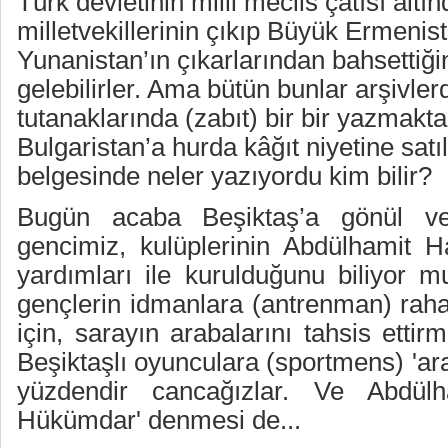
Türk devletinin milli meclis çatısı altın
milletvekillerinin çıkıp Büyük Ermenis
Yunanistan’ın çıkarlarından bahsettiğ
gelebilirler. Ama bütün bunlar arşivle
tutanaklarında (zabıt) bir bir yazmakta
Bulgaristan’a hurda kâğıt niyetine satı
belgesinde neler yazıyordu kim bilir?
Bugün acaba Beşiktaş’a gönül ve
gencimiz, kulüplerinin Abdülhamit 
yardımları ile kurulduğunu biliyor m
gençlerin idmanlara (antrenman) rahat
için, sarayın arabalarını tahsis ettirm
Beşiktaşlı oyunculara (sportmens) 'ar
yüzdendir cancağızlar. Ve Abdül
Hükümdar' denmesi de...