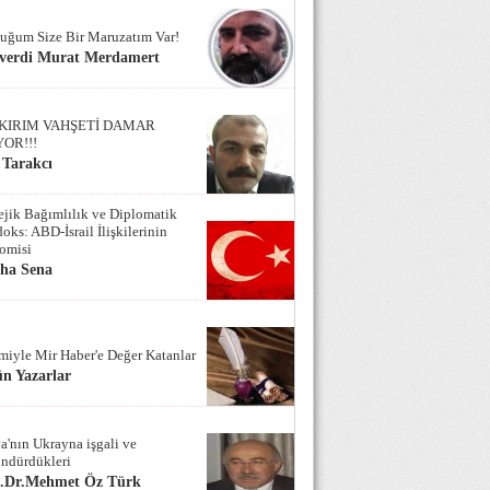
uğum Size Bir Maruzatım Var!
verdi Murat Merdamert
KIRIM VAHŞETİ DAMAR
YOR!!!
 Tarakcı
tejik Bağımlılık ve Diplomatik
oks: ABD-İsrail İlişkilerinin
omisi
iha Sena
miyle Mir Haber'e Değer Katanlar
n Yazarlar
a'nın Ukrayna işgali ve
ndürdükleri
f.Dr.Mehmet Öz Türk