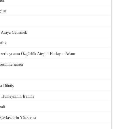
lur
lısı
ir Araya Getirmek
ilik
Azerbaycanın Özgürlük Ateşini Harlayan Adam
resmine sansür
na Dönüş
, Humeyninin İranına
hali
Çerkezlerin Yüzkarası