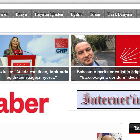
erör
Dünya
Hayatın İçinden
Eğitim
İslam
Türk Dünyası
rizm
Spor
Misafir Kalem
Foto Galeriler
zlıaka: ''Ailede eşitlikten, toplumda
Babasının partisinden istifa edip
eşitlikten vazgeçmiyoruz''
''baba ocağına döndüm'' dedi
Ya