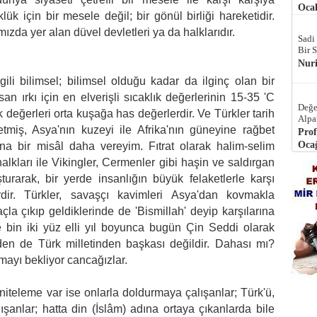
Ocak
ük için bir mesele değil; bir gönül birliği hareketidir.
da yer alan düvel devletleri ya da halklarıdır.
Sadi
Bir 
Nur
gili bilimsel; bilimsel olduğu kadar da ilginç olan bir
san ırkı için en elverişli sıcaklık değerlerinin 15-35 'C
Değe
 değerleri orta kuşağa has değerlerdir. Ve Türkler tarih
Alpa
miş, Asya'nın kuzeyi ile Afrika'nın güneyine rağbet
Prof
Ocağ
na bir misâl daha vereyim. Fıtrat olarak halim-selim
halkları ile Vikingler, Cermenler gibi haşin ve saldırgan
urarak, bir yerde insanlığın büyük felaketlerle karşı
dir. Türkler, savaşçı kavimleri Asya'dan kovmakla
açla çıkıp geldiklerinde de 'Bismillah' deyip karşılarına
se bin iki yüz elli yıl boyunca bugün Çin Seddi olarak
den de Türk milletinden başkası değildir. Dahası mı?
nmayı bekliyor cancağızlar.
iteleme var ise onlarla doldurmaya çalışanlar; Türk'ü,
ışanlar; hatta din (İslâm) adına ortaya çıkanlarda bile