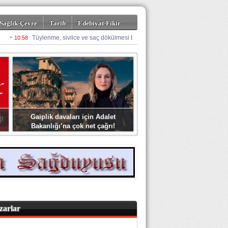
Sağlık-Çevre
Tarih
Edebiyat-Fikir
Gaiplik davaları için Adalet
Bakanlığı’na çok net çağrı!
zarlar