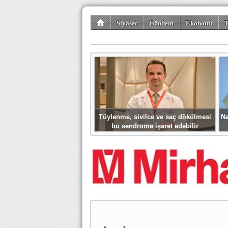
Siyaset
Gündem
Ekonomi
T
Kültür-Sanat
Bilim-Teknoloji
Gezi-Tu
Tüylenme, sivilce ve saç dökülmesi
Na
bu sendroma işaret edebilir