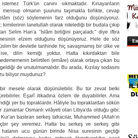
istemez Türk'ün canını sıkmaktadır. Kınayanların
 mensup olmanın şuurunu taşımakla birlikte, cevap
 kelâm (söz) söylemenin farz olduğunu düşünüyoruz.
 kimilerinin lanetullah olarak nitelediği bir budala çıkıp
an Selim Han'a "İslâm birliğini parçaladı." diye iftira
ilmesinin elzem olduğunu düşünüyoruz. Hele de söz
En
üslim bir devletle tarihinde hiç savaşmamış bir ülke ve
e, dilin kemiği yoktur. Hatta kıkırdaktan bile
medememenin belirtileri (emâre) olarak ortaya çıkan bu
yi geldiği de unutulmamalıdır. Bu arada, Kızılay sodasını
uzu biliyor muydunuz?
bir mesele olarak düşünülebilir. Bu tür zevat belki
rebilirler. Eşarî itikadına özlem de duyabilirler. Ama
ndiği yer bu topraklardır. Hâliyle bu topraklardan sökün
ir zamanlar Osmanlı vilâyeti olan Libya'da olduğu gibi;
 Kur'an bastıran serkeş tafracılar, Muhammed (Allah'ın
içbir şey veremez. Hatta bu serkeş ve serkeş gibi
rı hatanın ucu günün birinde Nisa suresinin geçtiği