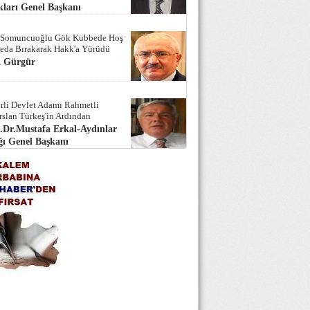
ları Genel Başkanı
 Somuncuoğlu Gök Kubbede Hoş
Seda Bırakarak Hakk'a Yürüdü
i Gürgür
rli Devlet Adamı Rahmetli
rslan Türkeş'in Ardından
.Dr.Mustafa Erkal-Aydınlar
ı Genel Başkanı