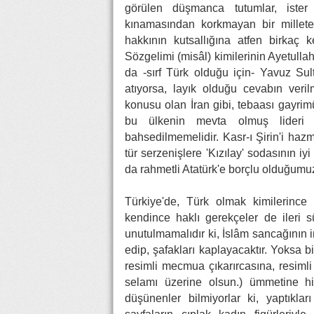
görülen düşmanca tutumlar, ister 
kınamasından korkmayan bir millete
hakkının kutsallığına atfen birkaç
Sözgelimi (misâl) kimilerinin Ayetullah;
da -sırf Türk olduğu için- Yavuz Sult
atıyorsa, layık olduğu cevabın ver
konusu olan İran gibi, tebaası gayrim
bu ülkenin mevta olmuş lideri is
bahsedilmemelidir. Kasr-ı Şirin'i haz
tür serzenişlere 'Kızılay' sodasının i
da rahmetli Atatürk'e borçlu olduğum
Türkiye'de, Türk olmak kimilerince 
kendince haklı gerekçeler de ileri sü
unutulmamalıdır ki, İslâm sancağının i
edip, şafakları kaplayacaktır. Yoksa b
resimli mecmua çıkarırcasına, resimli
selamı üzerine olsun.) ümmetine h
düşünenler bilmiyorlar ki, yaptıkla