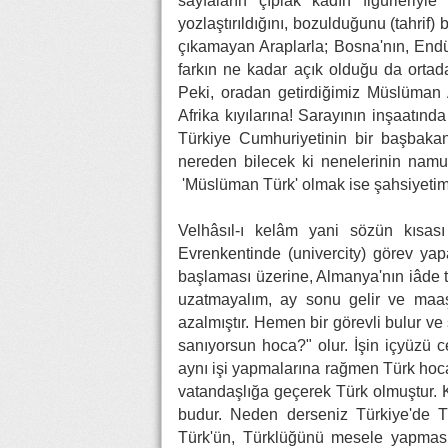
sayfaların çıplak kadın figürleriyle
yozlaştırıldığını, bozulduğunu (tahrif
çıkamayan Araplarla; Bosna'nın, Endü
farkın ne kadar açık olduğu da ortad
Peki, oradan getirdiğimiz Müslüman 
Afrika kıyılarına! Sarayının inşaatında
Türkiye Cumhuriyetinin bir başbakan
nereden bilecek ki nenelerinin namus
'Müslüman Türk' olmak ise şahsiyetim
Velhâsıl-ı kelâm yani sözün kısası
Evrenkentinde (univercity) görev yap
başlaması üzerine, Almanya'nın iâde 
uzatmayalım, ay sonu gelir ve maa
azalmıştır. Hemen bir görevli bulur ve
sanıyorsun hoca?" olur. İşin içyüzü c
aynı işi yapmalarına rağmen Türk hoca
vatandaşlığa geçerek Türk olmuştur. 
budur. Neden derseniz Türkiye'de
Türk'ün, Türklüğünü mesele yapması