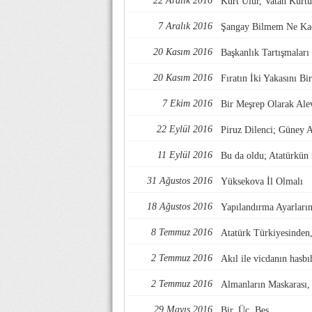
22 Aralık 2016
Kurt Ulur, Vatan Kurtu
7 Aralık 2016
Şangay Bilmem Ne Kaç
20 Kasım 2016
Başkanlık Tartışmaları
20 Kasım 2016
Fıratın İki Yakasını B
7 Ekim 2016
Bir Meşrep Olarak Alev
22 Eylül 2016
Piruz Dilenci; Güney 
11 Eylül 2016
Bu da oldu; Atatürkün 
31 Ağustos 2016
Yüksekova İl Olmalı
18 Ağustos 2016
Yapılandırma Ayarları
8 Temmuz 2016
Atatürk Türkiyesinden
2 Temmuz 2016
Akıl ile vicdanın hasbı
2 Temmuz 2016
Almanların Maskarası, 
29 Mayıs 2016
Bir, Üç, Beş