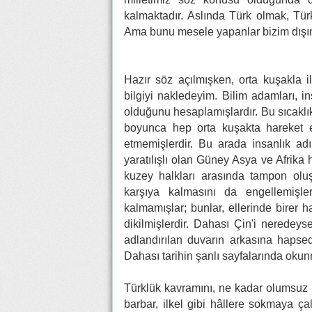
kalmaktadır. Aslında Türk olmak, Türkl
Ama bunu mesele yapanlar bizim dışımız
Hazır söz açılmışken, orta kuşakla il
bilgiyi nakledeyim. Bilim adamları, in
olduğunu hesaplamışlardır. Bu sıcaklık
boyunca hep orta kuşakta hareket et
etmemişlerdir. Bu arada insanlık adı
yaratılışlı olan Güney Asya ve Afrika 
kuzey halkları arasında tampon oluşt
karşıya kalmasını da engellemişler
kalmamışlar; bunlar, ellerinde birer h
dikilmişlerdir. Dahası Çin'i neredey
adlandırılan duvarın arkasına hapse
Dahası tarihin şanlı sayfalarında oku
Türklük kavramını, ne kadar olumsuz n
barbar, ilkel gibi hâllere sokmaya çal