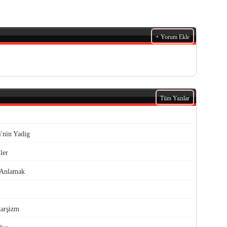
+ Yorum Ekle
Tüm Yazılar
'nin Yadig
ler
 Anlamak
narşizm