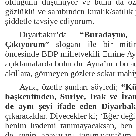
olduğunu düşünüyor ve bunu da özel
gözlüklü ve sahibinden kiralık/satılık 
şiddetle tavsiye ediyorum.
Diyarbakır’da
“Buradayım,
Çıkıyorum”
sloganı ile bir miti
öncesinde BDP milletvekili Emine A
açıklamalarda bulundu. Ayna’nın bu a
akıllara, görmeyen gözlere sokar mahi
Ayna, özetle şunları söyledi;
“Kü
başkentinden, Suriye, Irak ve İran
de aynı şeyi ifade eden Diyarbak
çıkaracaklar. Diyecekler ki; ‘Eğer değ
benim irademi tanımayacaksan, ben
de senin anayasanı tanımayacağım