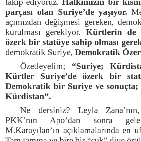
takip ediyoruz.
Halkımızın bir kısm
parçası olan Suriye’de yaşıyor.
Mev
açımızdan değişmesi gereken, demokr
kurulması gerekiyor.
Kürtlerin de
özerk bir statüye sahip olması gere
demokratik Suriye,
Demokratik Özer
Özetleyelim;
“Suriye; Kürdist
Kürtler Suriye’de özerk bir stat
Demokratik bir Suriye ve sonuçta
Kürdistan”.
Ne dersiniz? Leyla Zana’nın
PKK’nın Apo’dan sonra gele
M.Karayılan’ın açıklamalarında en uf
Tam tamına ve bire bir “cuk” diye ör