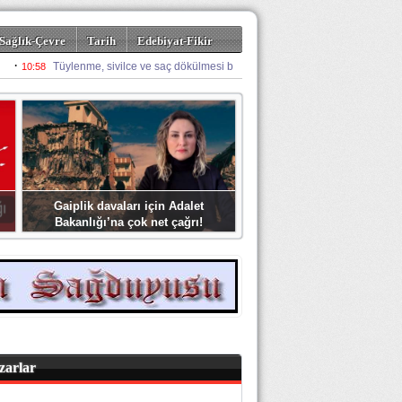
Sağlık-Çevre
Tarih
Edebiyat-Fikir
Gaiplik davaları için Adalet
Bakanlığı’na çok net çağrı!
zarlar