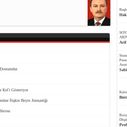
Başb
Hak
SOY
ARI
Arif
Stra
Parad
Anat
Dostumdur
Sab
 Kel'i Gösteriyor
Kale
Bütü
üne İlişkin Beyin Jimnastiği
Bürosu
Rusy
Düşü
Pro