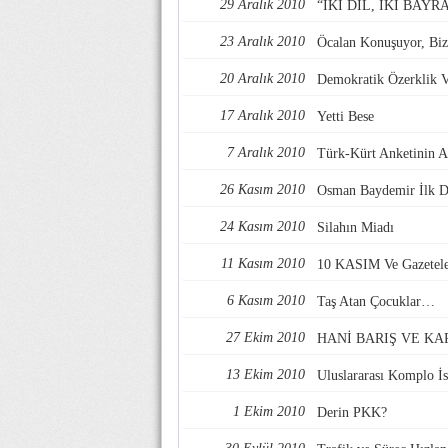
29 Aralık 2010
“İKİ DİL, İKİ BAYR
23 Aralık 2010
Öcalan Konuşuyor, Bi
20 Aralık 2010
Demokratik Özerklik V
17 Aralık 2010
Yetti Bese
7 Aralık 2010
Türk-Kürt Anketinin An
26 Kasım 2010
Osman Baydemir İlk D
24 Kasım 2010
Silahın Miadı
11 Kasım 2010
10 KASIM Ve Gazetel
6 Kasım 2010
Taş Atan Çocuklar…
27 Ekim 2010
HANİ BARIŞ VE KA
13 Ekim 2010
Uluslararası Komplo İ
1 Ekim 2010
Derin PKK?