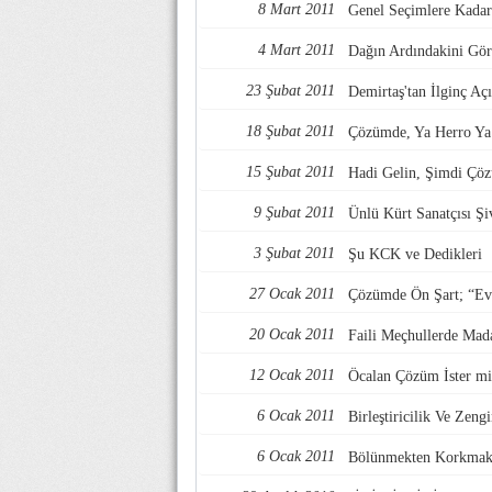
8 Mart 2011
Genel Seçimlere Kadar
4 Mart 2011
Dağın Ardındakini Gö
23 Şubat 2011
Demirtaş'tan İlginç Aç
18 Şubat 2011
Çözümde, Ya Herro Y
15 Şubat 2011
Hadi Gelin, Şimdi Çöz
9 Şubat 2011
Ünlü Kürt Sanatçısı Ş
3 Şubat 2011
Şu KCK ve Dedikleri
27 Ocak 2011
Çözümde Ön Şart; “Ev
20 Ocak 2011
Faili Meçhullerde Mad
12 Ocak 2011
Öcalan Çözüm İster mi
6 Ocak 2011
Birleştiricilik Ve Zengi
6 Ocak 2011
Bölünmekten Korkmak