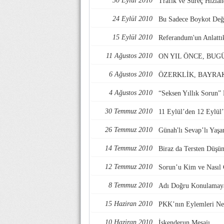
30 Eylül 2010
Trafik ve Süreç Hızlan
24 Eylül 2010
Bu Sadece Boykot Değ
15 Eylül 2010
Referandum'un Anlattık
11 Ağustos 2010
ON YIL ÖNCE, BUGÜ
6 Ağustos 2010
ÖZERKLİK, BAYRA
4 Ağustos 2010
“Seksen Yıllık Sorun
30 Temmuz 2010
11 Eylül’den 12 Eylül
26 Temmuz 2010
Günah'lı Sevap’lı Yaş
14 Temmuz 2010
Biraz da Tersten Düş
12 Temmuz 2010
Sorun’u Kim ve Nasıl 
8 Temmuz 2010
Adı Doğru Konulamay
15 Haziran 2010
PKK’nın Eylemleri Ned
10 Haziran 2010
İskenderun Mesajı