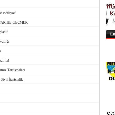
hsediliyor!
TARİHE GEÇMEK
şladı!
En
vcılığı
n
diniz!
dımız Tartışmaları
ivil İtaatsizlik