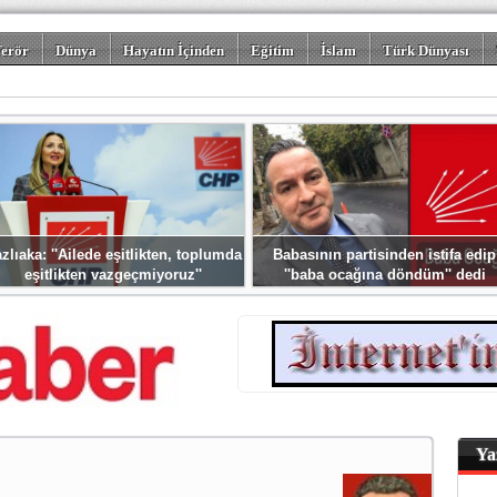
erör
Dünya
Hayatın İçinden
Eğitim
İslam
Türk Dünyası
rizm
Spor
Misafir Kalem
Foto Galeriler
zlıaka: ''Ailede eşitlikten, toplumda
Babasının partisinden istifa edip
eşitlikten vazgeçmiyoruz''
''baba ocağına döndüm'' dedi
Ya