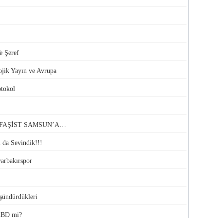
e Şeref
jik Yayın ve Avrupa
otokol
 FAŞİST SAMSUN’A…
 da Sevindik!!!
yarbakırspor
ündürdükleri
 ABD mi?