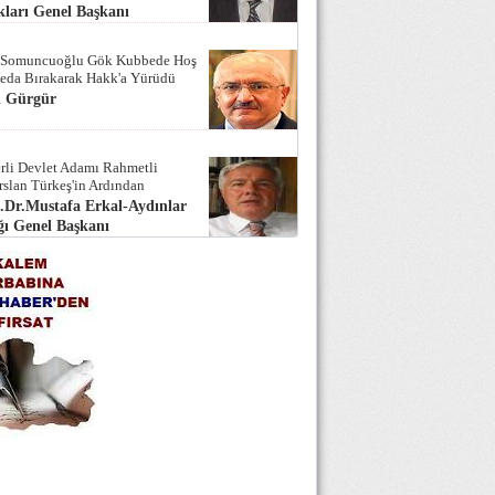
ları Genel Başkanı
 Somuncuoğlu Gök Kubbede Hoş
Seda Bırakarak Hakk'a Yürüdü
i Gürgür
rli Devlet Adamı Rahmetli
rslan Türkeş'in Ardından
.Dr.Mustafa Erkal-Aydınlar
ı Genel Başkanı