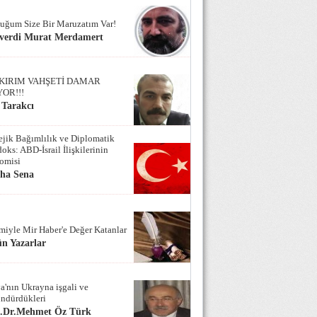
uğum Size Bir Maruzatım Var!
verdi Murat Merdamert
KIRIM VAHŞETİ DAMAR
YOR!!!
 Tarakcı
tejik Bağımlılık ve Diplomatik
oks: ABD-İsrail İlişkilerinin
omisi
iha Sena
miyle Mir Haber'e Değer Katanlar
n Yazarlar
a'nın Ukrayna işgali ve
ndürdükleri
f.Dr.Mehmet Öz Türk