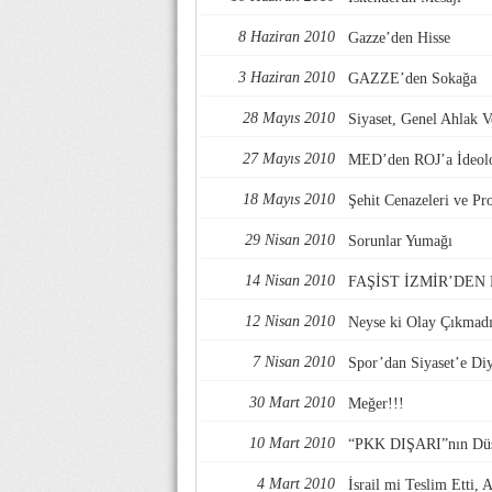
8 Haziran 2010
Gazze’den Hisse
3 Haziran 2010
GAZZE’den Sokağa
28 Mayıs 2010
Siyaset, Genel Ahlak V
27 Mayıs 2010
MED’den ROJ’a İdeolo
18 Mayıs 2010
Şehit Cenazeleri ve Pr
29 Nisan 2010
Sorunlar Yumağı
14 Nisan 2010
FAŞİST İZMİR’DEN
12 Nisan 2010
Neyse ki Olay Çıkmadı
7 Nisan 2010
Spor’dan Siyaset’e Di
30 Mart 2010
Meğer!!!
10 Mart 2010
“PKK DIŞARI”nın Düş
4 Mart 2010
İsrail mi Teslim Etti,