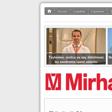
Siyaset
Gündem
Ekonomi
T
Kültür-Sanat
Bilim-Teknoloji
Gezi-Tu
Tüylenme, sivilce ve saç dökülmesi
Na
bu sendroma işaret edebilir