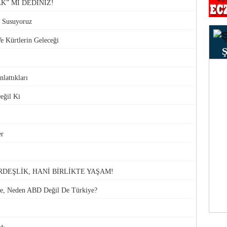
AK” MI DEDİNİZ!
z Susuyoruz
e Kürtlerin Geleceği
lattıkları
eğil Ki
er
RDEŞLİK, HANİ BİRLİKTE YAŞAM!
se, Neden ABD Değil De Türkiye?