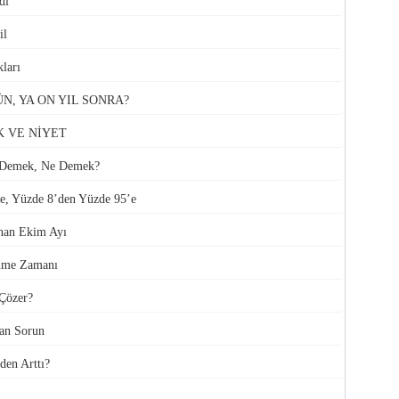
dı
il
ları
N, YA ON YIL SONRA?
K VE NİYET
” Demek, Ne Demek?
’e, Yüzde 8’den Yüzde 95’e
anan Ekim Ayı
ünme Zamanı
Çözer?
an Sorun
en Arttı?