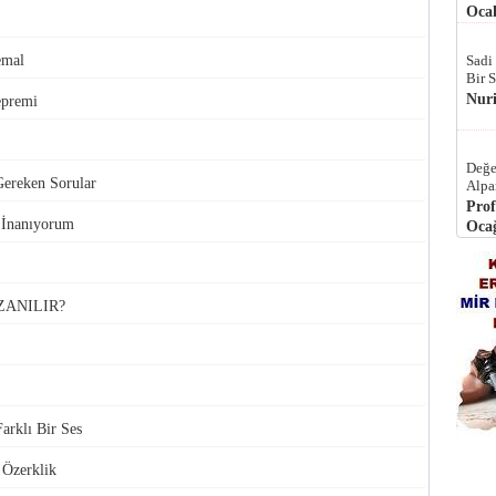
Ocak
emal
Sadi
Bir 
Nur
epremi
Değe
Gereken Sorular
Alpa
Prof
 İnanıyorum
Ocağ
ZANILIR?
arklı Bir Ses
Özerklik