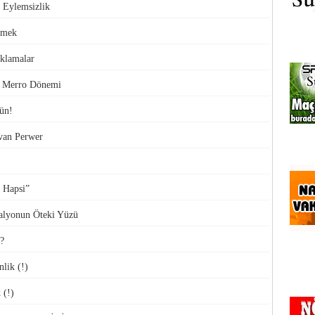
 Eylemsizlik
rmek
ıklamalar
a Merro Dönemi
ün!
ivan Perwer
 Hapsi”
alyonun Öteki Yüzü
?
nlik (!)
 (!)