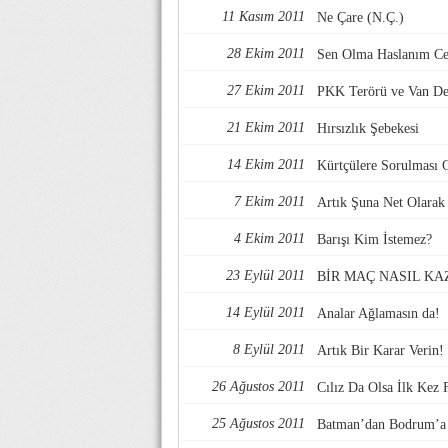
11 Kasım 2011
Ne Çare (N.Ç.)
28 Ekim 2011
Sen Olma Haslanım C
27 Ekim 2011
PKK Terörü ve Van D
21 Ekim 2011
Hırsızlık Şebekesi
14 Ekim 2011
Kürtçülere Sorulması 
7 Ekim 2011
Artık Şuna Net Olarak
4 Ekim 2011
Barışı Kim İstemez?
23 Eylül 2011
BİR MAÇ NASIL KA
14 Eylül 2011
Analar Ağlamasın da!
8 Eylül 2011
Artık Bir Karar Verin!
26 Ağustos 2011
Cılız Da Olsa İlk Kez F
25 Ağustos 2011
Batman’dan Bodrum’a 