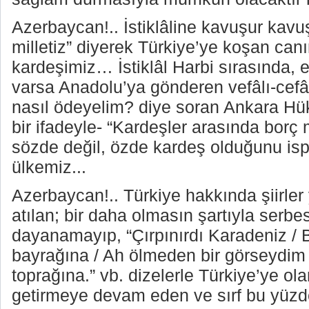
Azerbaycan!.. İstiklâline kavuşur kavuş
milletiz” diyerek Türkiye’ye koşan can
kardeşimiz… İstiklâl Harbi sırasında,
varsa Anadolu’ya gönderen vefâlı-cefâ
nasıl ödeyelim? diye soran Ankara H
bir ifadeyle- “Kardeşler arasında borç 
sözde değil, özde kardeş olduğunu isp
ülkemiz...
Azerbaycan!.. Türkiye hakkında şiirler
atılan; bir daha olmasın şartıyla serbes
dayanamayıp, “Çırpınırdı Karadeniz / 
bayrağına / Ah ölmeden bir görseydim
toprağına.” vb. dizelerle Türkiye’ye ol
getirmeye devam eden ve sırf bu yüz