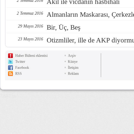
Akıl ile vicdanın hasbıhali
2 Temmuz 2016
Almanların Maskarası, Çerkezl
2 Temmuz 2016
Bir, Üç, Beş
29 Mayıs 2016
Otizmliler, ille de AKP diyorm
23 Mayıs 2016
Haber Bülteni eklentisi
Arşiv
Twitter
Künye
Facebook
İletişim
RSS
Reklam
7,687 µs