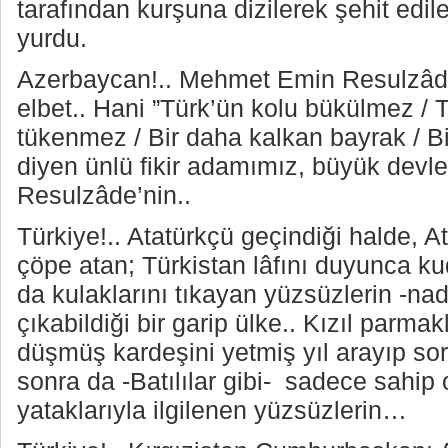
tarafından kurşuna dizilerek şehit edi
yurdu.
Azerbaycan!.. Mehmet Emin Resulzâde
elbet.. Hani ”Türk’ün kolu bükülmez / 
tükenmez / Bir daha kalkan bayrak / B
diyen ünlü fikir adamımız, büyük devl
Resulzâde’nin..
Türkiye!.. Atatürkçü geçindiği halde, At
çöpe atan; Türkistan lâfını duyunca 
da kulaklarını tıkayan yüzsüzlerin -nad
çıkabildiği bir garip ülke.. Kızıl parmak
düşmüş kardeşini yetmiş yıl arayıp so
sonra da -Batılılar gibi-
sadece sahip o
yataklarıyla ilgilenen yüzsüzlerin…