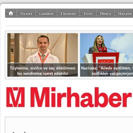
Siyaset
Gündem
Ekonomi
Terör
Dünya
Hayatın 
Kültür-Sanat
Bilim-Teknoloji
Gezi-Turizm
Spor
Misafir K
Tüylenme, sivilce ve saç dökülmesi
Nazlıaka: ''Ailede eşitlikten
bu sendroma işaret edebilir
eşitlikten vazgeçmiyor