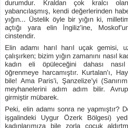
durumdur. Kraldan çok kralcı ola
yabancılaşmış, kendi değerlerinden habe
yığın... Üstelik öyle bir yığın ki, mille
açtığı yara elin İngiliz’ine, Moskof
cinstendir.
Elin adamı harıl harıl uçak gemisi, 
çalışırken; bizim yığın zamanını nasıl ka
kadın eli öpüleceğini dahası nasıl
öğrenmeye harcamıştır. Kurtalan’ı, Ha
bile! Ama Paris’i, Şanzelize’yi (Sanırım 
meyhanelerini adım adım bilir. Avrup
girmiştir mübarek.
Peki, elin adamı sonra ne yapmıştır? D
işgalindeki Uygur Özerk Bölgesi) yed
kadınlarımıza bile zorla çocuk aldırtm