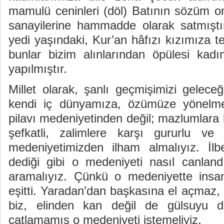
mamulü ceninleri (döl) Batının sözüm on
sanayilerine hammadde olarak satmıştı
yedi yaşındaki, Kur’an hâfızı kızımıza t
bunlar bizim alınlarından öpülesi kadın
yapılmıştır.
Millet olarak, şanlı geçmişimizi gelece
kendi iç dünyamıza, özümüze yönelmeli
pilavı medeniyetinden değil; mazlumlara 
şefkatli, zalimlere karşı gururlu ve
medeniyetimizden ilham almalıyız. İlb
dediği gibi o medeniyeti nasıl canlandı
aramalıyız. Çünkü o medeniyette ins
eşitti. Yaradan’dan başkasına el açmaz,
biz, elinden kan değil de gülsuyu 
çatlamamış o medeniyeti istemeliyiz.