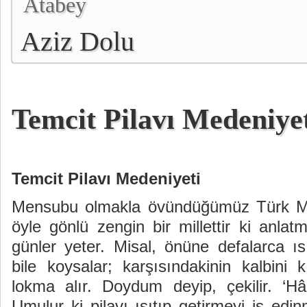
Atabey
Aziz Dolu
Temcit Pilavı Medeniye
Temcit Pilavı Medeniyeti
Mensubu olmakla övündüğümüz Türk Mill
öyle gönlü zengin bir millettir ki anlat
günler yeter. Misal, önüne defalarca ısı
bile koysalar; karşısındakinin kalbini 
lokma alır. Doydum deyip, çekilir. ‘Hâ
Umulur ki pilavı ısıtıp getirmeyi iş edin