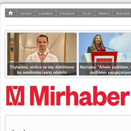
Siyaset
Gündem
Ekonomi
Terör
Dünya
Hayatın 
Kültür-Sanat
Bilim-Teknoloji
Gezi-Turizm
Spor
Misafir K
Tüylenme, sivilce ve saç dökülmesi
Nazlıaka: ''Ailede eşitlikten
bu sendroma işaret edebilir
eşitlikten vazgeçmiyor