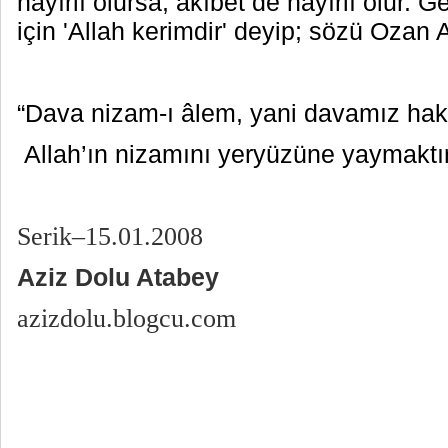
hayırlı olursa, akıbet de hayırlı olur. G
için 'Allah kerimdir' deyip; sözü Ozan A
“Dava nizam-ı âlem, yani davamız hakt
Allah’ın nizamını yeryüzüne yaymaktır
Serik–15.01.2008
Aziz Dolu Atabey
azizdolu.blogcu.com