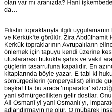
olan var mı aranızda? Hani işkembede
da…
Filistin topraklarıyla ilgili uygulamanı
ve Kerkük’te görülür. Zira Abdülhamit
Kerkük topraklarının Avrupalıların eli
önlemek için tapuyu kendi üzerine kesti
uluslararası hukukta şahıs ve vakıf araz
güçlerin tasarrufuna kapalıdır. En azı
kitaplarında böyle yazar. E tabi ki huku
sömürgecilerin (emperyalist) elinde gu
başka! Ha bu arada 'imparator' sözcüğ
yani sömürgecilikten gelir dostlar. Onun
Ali Osmanî’yi yani Osmanlı’yı, imparat
adlandırmayın ne olur. O mübarek insa