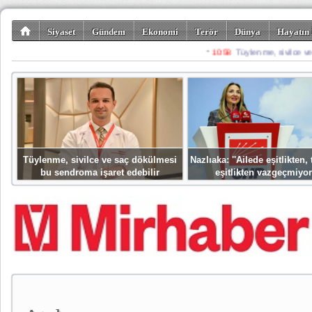
Siyaset
Gündem
Ekonomi
Terör
Dünya
Hayatın 
Kültür-Sanat
Bilim-Teknoloji
Gezi-Turizm
Spor
Misafir K
Tüylenme, sivilce ve saç dökülmesi
Nazlıaka: ''Ailede eşitlikten
bu sendroma işaret edebilir
eşitlikten vazgeçmiyor