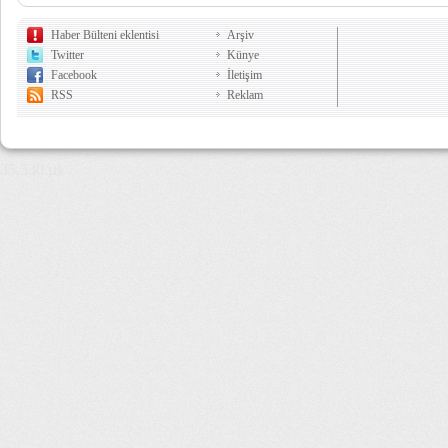
Haber Bülteni eklentisi
Arşiv
Twitter
Künye
Facebook
İletişim
RSS
Reklam
35,530 µs