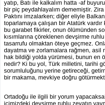
yatıp, Batı ile kalkalım hatta -af buyur
bir piç peydahlayalım dememiştir. Zira 
Paktını imzalarken; diğer eliyle Balkan 
toparlamaya çalışan bir Atatürk vardır
bu garabet fikirler, onun ölümünden son
kısımlarına çöreklenen devşirme ruhlu 
tasarrufu olmaktan öteye geçmez. Onla
dayatma ve zorlamalara rağmen, asil m
hak bildiği yolda yürümesi, bunun en ön
nedir? Ki bu yol, Türk milletini, tarihi 
sorumluluğunu yerine getireceği, geti
bir makama, mevkiye doğru götürmekte
Ortadoğu ile ilgili bir yorum yapacaksa
içimizdeki devşirme ruhlu zevatın yaym