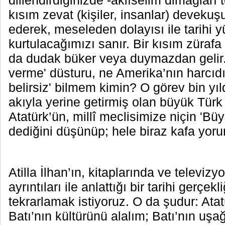
dillendirdiğinizde -aklıselim dimağları t
kısım zevat (kişiler, insanlar) devekuş
ederek, meseleden dolayısı ile tarih
kurtulacağımızı sanır. Bir kısım zürafa 
da dudak büker veya duymazdan gelir
verme' düsturu, ne Amerika’nın harcıdı
belirsiz' bilmem kimin? O görev bin yıl
akıyla yerine getirmiş olan büyük Türk m
Atatürk’ün, millî meclisimize niçin 'Büy
dediğini düşünüp; hele biraz kafa yor
Atilla İlhan’ın, kitaplarında ve televizy
ayrıntıları ile anlattığı bir tarihi gerçek
tekrarlamak istiyoruz. O da şudur: Ata
Batı’nın kültürünü alalım; Batı’nın uşağı