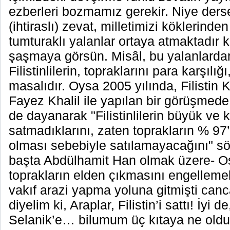
ezberleri bozmamız gerekir. Niye ders
(ihtiraslı) zevat, milletimizi köklerinde
tumturaklı yalanlar ortaya atmaktadır ki
şaşmaya görsün. Misâl, bu yalanlardan
Filistinlilerin, topraklarını para karşılığı,
masalıdır. Oysa 2005 yılında, Filistin 
Fayez Khalil ile yapılan bir görüşmede
de dayanarak "Filistinlilerin büyük ve k
satmadıklarını, zaten toprakların % 97’
olması sebebiyle satılamayacağını" söy
başta Abdülhamit Han olmak üzere- Os
toprakların elden çıkmasını engellemek
vakıf arazi yapma yoluna gitmişti canca
diyelim ki, Araplar, Filistin’i sattı! İyi de
Selanik’e… bilumum üç kıtaya ne olduğ