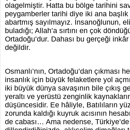
olagelmiştir. Hatta bu bölge tarihini sa
peygamberler tarihi diye iki ana başlık
abartmış sayılmayız. İnsanoğlunun, el
buladığı; Allah’a sırtını en çok döndüğ
Ortadoğu’dur. Dahası bu gerçeği inkâ
değildir.
Osmanlı’nın, Ortadoğu’dan çıkması h
insanlık için büyük felaketlere yol açmış
iki büyük dünya savaşının bile çıkış g
yeraltı ve yerüstü zenginlik kaynaklar
düşüncesidir. Ee hâliyle, Batılıların y
zorunda kaldığı kuyruk acısının hesab
de cabası… Ama nedense, Türkiye’de