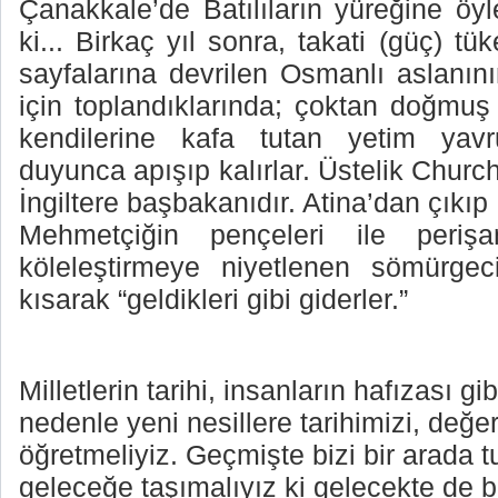
Çanakkale’de Batılıların yüreğine öyl
ki... Birkaç yıl sonra, takati (güç) tü
sayfalarına devrilen Osmanlı aslanın
için toplandıklarında; çoktan doğmuş
kendilerine kafa tutan yetim yavr
duyunca apışıp kalırlar. Üstelik Church
İngiltere başbakanıdır. Atina’dan çıkıp
Mehmetçiğin pençeleri ile perişa
köleleştirmeye niyetlenen sömürgeci
kısarak “geldikleri gibi giderler.”
Milletlerin tarihi, insanların hafızası gi
nedenle yeni nesillere tarihimizi, değer
öğretmeliyiz. Geçmişte bizi bir arada t
geleceğe taşımalıyız ki gelecekte de 