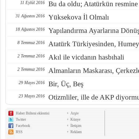
Bu da oldu; Atatürkün resmine
11 Eylül 2016
Yüksekova İl Olmalı
31 Ağustos 2016
Yapılandırma Ayarlarına Dönü
18 Ağustos 2016
Atatürk Türkiyesinden, Humey
8 Temmuz 2016
Akıl ile vicdanın hasbıhali
2 Temmuz 2016
Almanların Maskarası, Çerkezl
2 Temmuz 2016
Bir, Üç, Beş
29 Mayıs 2016
Otizmliler, ille de AKP diyorm
23 Mayıs 2016
Haber Bülteni eklentisi
Arşiv
Twitter
Künye
Facebook
İletişim
RSS
Reklam