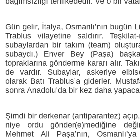
bağımsızlığı tehlikededir. Ve o bir vata
Gün gelir, İtalya, Osmanlı’nın bugün L
Trablus vilayetine saldırır. Teşkila
subaylardan bir takım (team) oluştur
subaydı.) Enver Bey (Paşa) başka
topraklarına gönderme kararı alır. T
de vardır. Subaylar, askeriye elbisel
olarak Batı Trablus’a giderler. Musta
sonra Anadolu’da bir kez daha yapacak
Şimdi bir derkenar (antiparantez) açıp
niye ordu gönder(e)mediğine değin
Mehmet Ali Paşa’nın, Osmanlı’ya