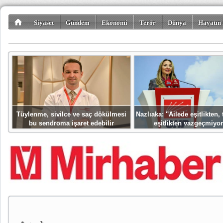
Siyaset
Gündem
Ekonomi
Terör
Dünya
Hayatın 
Kültür-Sanat
Bilim-Teknoloji
Gezi-Turizm
Spor
Misafir K
Tüylenme, sivilce ve saç dökülmesi
Nazlıaka: ''Ailede eşitlikten
bu sendroma işaret edebilir
eşitlikten vazgeçmiyor