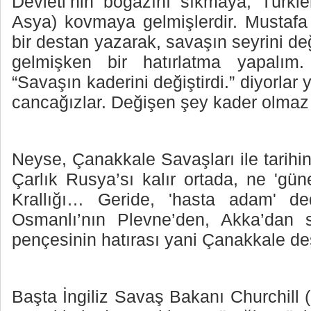
Devleti’nin boğazını sıkmaya; Türkler
Asya) kovmaya gelmişlerdir. Mustafa 
bir destan yazarak, savaşın seyrini değ
gelmişken bir hatırlatma yapalım.
“Savaşın kaderini değiştirdi.” diyorlar
cancağızlar. Değişen şey kader olmaz 
Neyse, Çanakkale Savaşları ile tarihin
Çarlık Rusya’sı kalır ortada, ne 'gün
Krallığı… Geride, 'hasta adam' ded
Osmanlı’nın Plevne’den, Akka’dan 
pençesinin hatırası yani Çanakkale des
Başta İngiliz Savaş Bakanı Churchill 