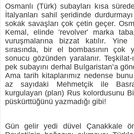
Osmanlı (Türk) subayları kısa sürede
İtalyanları sahil şeridinde durdurmayı 
sokak savaşları çok çetin geçer. Osm
Kemal, elinde 'revolver' marka tab
vuruşmalarına bizzat katılır. Yine
sırasında, bir el bombasının çok y
sonucu gözünden yaralanır. Teşkilat
pek subayını derhal Bulgaristan’a gönde
Ama tarih kitaplarımız nedense bun
az sayıdaki Mehmetçik ile Basr
kurgulayan (plan) Rus kolordusunu Bit
püskürttüğünü yazmadığı gibi!
Gün gelir yedi düvel Çanakkale önl