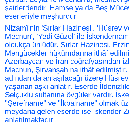
şairlerdendir. Hamse ya da Beş Müce
eserleriyle meşhurdur.
Nizamî'nin 'Sırlar Hazinesi', 'Hüsrev ve
Mecnun', 'Yedi Güzel' ile İskendernam
oldukça ünlüdür. Sırlar Hazinesi, Erzi
Mengücekler hükümdarına ithâf edilmiş
Azerbaycan ve İran coğrafyasından izle
Mecnun, Şirvanşahına ithâf edilmiştir.
adından da anlaşılacağı üzere Hüsrev 
yaşanan aşkı anlatır. Eserde İldenizli
Selçuklu sultanına övgüler vardır. İs
"Şerefname" ve "İkbalname" olmak üz
meydana gelen eserde ise İskender Z
anlatılmaktadır.