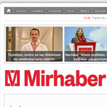
Siyaset
Gündem
Ekonomi
Terör
Dünya
Hayatın 
Kültür-Sanat
Bilim-Teknoloji
Gezi-Turizm
Spor
Misafir K
Tüylenme, sivilce ve saç dökülmesi
Nazlıaka: ''Ailede eşitlikten
bu sendroma işaret edebilir
eşitlikten vazgeçmiyor