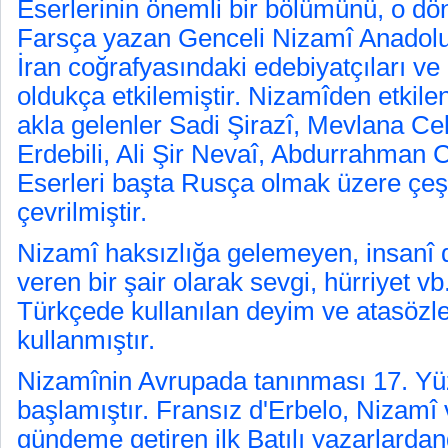
Eserlerinin önemli bir bölümünü, o dön
Farsça yazan Genceli Nizamî Anadol
İran coğrafyasındaki edebiyatçıları ve
oldukça etkilemiştir. Nizamîden etkile
akla gelenler Sadi Şirazî, Mevlana Cel
Erdebili, Ali Şir Nevaî, Abdurrahman C
Eserleri başta Rusça olmak üzere çeşit
çevrilmiştir.
Nizamî haksızlığa gelemeyen, insanî
veren bir şair olarak sevgi, hürriyet vb.
Türkçede kullanılan deyim ve atasözler
kullanmıştır.
Nizamînin Avrupada tanınması 17. Yüz
başlamıştır. Fransız d'Erbelo, Nizamî 
gündeme getiren ilk Batılı yazarlarda