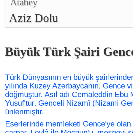
Atabey
Aziz Dolu
Büyük Türk Şairi Gence
Türk Dünyasının en büyük şairlerinde
yılında Kuzey Azerbaycanın, Gence vi
doğmuştur. Asıl adı Cemaleddin Ebu
Yusuf'tur. Genceli Nizamî (Nizami Gen
ünlenmiştir.
Eserlerinde memleketi Gence'ye olan
çarpar. Leylâ ile Mecnun'u, mesnevi ş