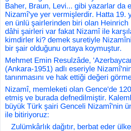
Baher, Braun, Levi... gibi yazarlar da 
Nizamî'ye yer vermişlerdir. Hatta 19. 
en ünlü şairlerinden biri olan Heinrich
dâhi şairleri var fakat Nizamî ile karşıl
kimdirler ki? demek suretiyle Nizamî
bir şair olduğunu ortaya koymuştur.
Mehmet Emin Resulzâde, 'Azerbaycan
(Ankara-1951) adlı eseriyle Nizamî'n
tanınmasını ve hak ettiği değeri görme
Nizamî, memleketi olan Gence'de 1209
etmiş ve burada defnedilmiştir. Kalem
büyük Türk şairi Genceli Nizamî'nin ünl
ile bitiriyoruz:
Zulümkârlık dağıtır, berbat eder ülke