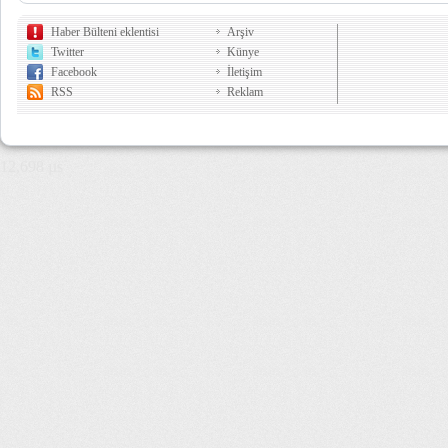
Haber Bülteni eklentisi
Arşiv
Twitter
Künye
Facebook
İletişim
RSS
Reklam
12,698 µs