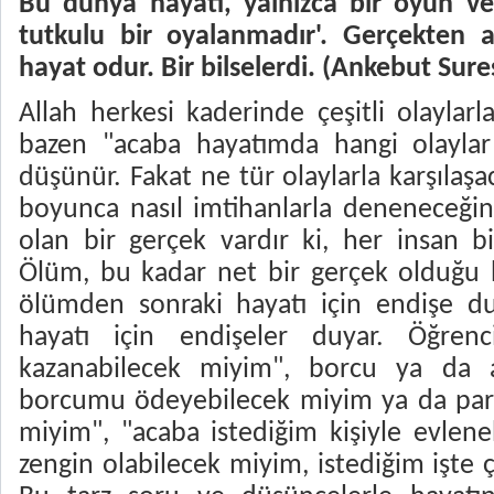
Bu dünya hayatı, yalnızca bir oyun ve
tutkulu bir oyalanmadır'. Gerçekten a
hayat odur. Bir bilselerdi. (Ankebut Sures
Allah herkesi kaderinde çeşitli olaylar
bazen "acaba hayatımda hangi olaylar
düşünür. Fakat ne tür olaylarla karşılaşa
boyunca nasıl imtihanlarla deneneceği
olan bir gerçek vardır ki, her insan bi
Ölüm, bu kadar net bir gerçek olduğu 
ölümden sonraki hayatı için endişe d
hayatı için endişeler duyar. Öğrenci
kazanabilecek miyim", borcu ya da a
borcumu ödeyebilecek miyim ya da para
miyim", "acaba istediğim kişiyle evlen
zengin olabilecek miyim, istediğim işte ç