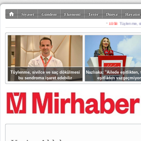
Siyaset
Gündem
Ekonomi
Terör
Dünya
Hayatın 
Kültür-Sanat
Bilim-Teknoloji
Gezi-Turizm
Spor
Misafir K
Tüylenme, sivilce ve saç dökülmesi
Nazlıaka: ''Ailede eşitlikten
bu sendroma işaret edebilir
eşitlikten vazgeçmiyor