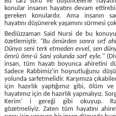
Bu tarz soru ve düşüncelerle hayatını
konular insanın hayatını devam ettireb
gereken konulardır. Ama insanın s
hayatını düşünerek yaşamını sürmesi çok 
Bediüzzaman Said Nursi de bu konuyu 
özetlemiştir.
"Bu ömürden sonra sırf ah
Dünya seni terk etmeden evvel, sen dünya
ömrü ömr-ü Sani yolunda sarf eyle."
(Div
insan, tüm hayatı boyunca ahiretini d
Sadece Rabbimiz'in hoşnutluğunu düşü
yolunda sarfetmelidir. Karşımıza çıkabi
için hazırlık yaptığımız gibi, ölüm v
hayatımız için de hazırlık yapmalıyız. So
Kerim' i gereği gibi okuyup. Rabbi
gözetmeliyiz. Zaten tüm hayatını ahire