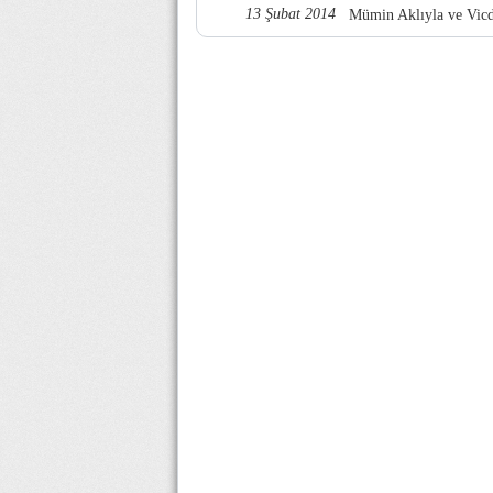
13 Şubat 2014
Mümin Aklıyla ve Vicd