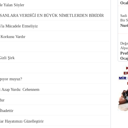
Ocak
e Yalan Söyler
NSANLARA VERDİĞİ EN BÜYÜK NİMETLERDEN BİRİDİR
Sadi
Bir 
Nur
n'la Mücadele Etmeliyiz
 Korkusu Vardır
Değe
Alpa
Prof
Gizli Şirk
Ocağ
apıyor muyuz?
uz Azap Yurdu: Cehennem
dur
badettir
lar Hayatımızı Güzelleştirir