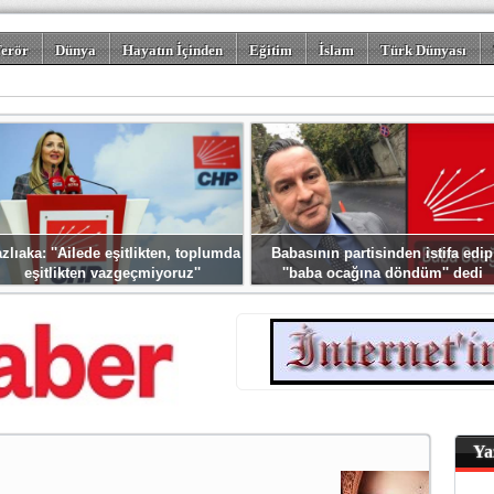
erör
Dünya
Hayatın İçinden
Eğitim
İslam
Türk Dünyası
rizm
Spor
Misafir Kalem
Foto Galeriler
zlıaka: ''Ailede eşitlikten, toplumda
Babasının partisinden istifa edip
eşitlikten vazgeçmiyoruz''
''baba ocağına döndüm'' dedi
Ya