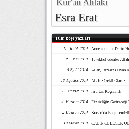
Kur'an Ahlakı
Esra Erat
Tüm köşe yazıları
13 Aralık 2014
Anneannemin Derin Ho
19 Ekim 2014
Tevekkül edenler Allaha
6 Eylül 2014
Allah, Rızasına Uyan K
18 Ağustos 2014
Allah Sürekli Olan Sal
6 Temmuz 2014
İsraftan Kaçınmak
20 Haziran 2014
Dinsizliğin Getireceği
2 Haziran 2014
Kur'an'da Kalp Temizl
19 Mayıs 2014
GALİP GELECEK O