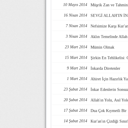
10 Mayıs 2014
Müşrik Zan ve Tahminl
16 Nisan 2014
SEVGİ ALLAH'IN İ
7 Nisan 2014
Nefsimize Karşı Kur'a
3 Nisan 2014
Aklın Temelinde Allah
23 Mart 2014
Mümin Olmak
15 Mart 2014
Şirkin En Tehlikelisi: 
9 Mart 2014
İnkarda Diretenler
1 Mart 2014
Ahiret İçin Hazırlık Y
23 Şubat 2014
İnkar Edenlerin Sons
20 Şubat 2014
Allah'ın Yolu, Asıl Yol
17 Şubat 2014
Dua Çok Kıymetli Bir İ
14 Şubat 2014
Kur'an'ın Çizdiği Sınır