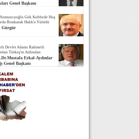
ları Genel Başkanı
 Somuncuoğlu Gök Kubbede Hoş
Seda Bırakarak Hakk'a Yürüdü
i Gürgür
rli Devlet Adamı Rahmetli
rslan Türkeş'in Ardından
.Dr.Mustafa Erkal-Aydınlar
ı Genel Başkanı