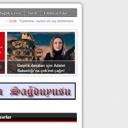
Sağlık-Çevre
Tarih
Edebiyat-Fikir
Gaiplik davaları için Adalet
Bakanlığı’na çok net çağrı!
zarlar