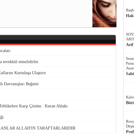
Başb
Hak
SOY
ARI
Arif
caları
Stra
 tevekkül etmelidirler.
Parad
Anat
ullarını Kurtuluşa Ulaştırır
Sab
ih Davranışları Beğenir
Kale
Bütü
 Tehlikelere Karşı Çözüm : Kuran Ahlakı
iği
Rusy
Düşü
LANLAR ALLAH'IN TARAFTARLARIDIR
Pro