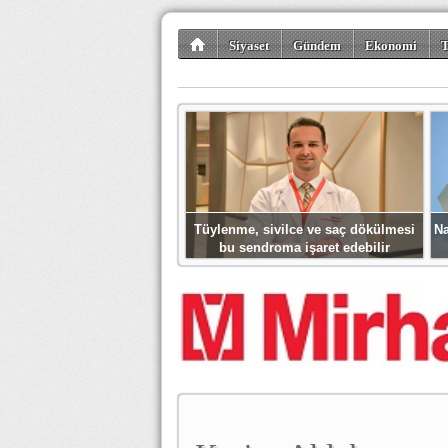
Siyaset
Gündem
Ekonomi
T
Kültür-Sanat
Bilim-Teknoloji
Gezi-Tu
Tüylenme, sivilce ve saç dökülmesi
Na
bu sendroma işaret edebilir