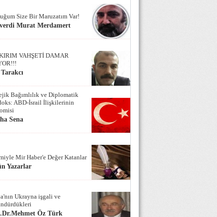
uğum Size Bir Maruzatım Var!
verdi Murat Merdamert
KIRIM VAHŞETİ DAMAR
YOR!!!
 Tarakcı
tejik Bağımlılık ve Diplomatik
oks: ABD-İsrail İlişkilerinin
omisi
iha Sena
miyle Mir Haber'e Değer Katanlar
n Yazarlar
a'nın Ukrayna işgali ve
ndürdükleri
f.Dr.Mehmet Öz Türk