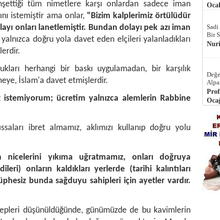
bahşettiği tüm nimetlere karşı onlardan sadece iman
Ocak
nı istemiştir ama onlar,
"Bizim kalplerimiz örtülüdür
olayı onları lanetlemiştir. Bundan dolayı pek azı iman
Sadi
Bir 
 yalnızca doğru yola davet eden elçileri yalanladıkları
Nur
lerdir.
ulukları herhangi bir baskı uygulamadan, bir karşılık
Değe
ye, İslam'a davet etmişlerdir.
Alpa
Prof
t istemiyorum; ücretim yalnızca alemlerin Rabbine
Ocağ
ssaları ibret almamız, aklımızı kullanıp doğru yolu
n nicelerini yıkıma uğratmamız, onları doğruya
ri) onların kaldıkları yerlerde (tarihi kalıntıları
üphesiz bunda sağduyu sahipleri için ayetler vardır.
ebepleri düşünüldüğünde, günümüzde de bu kavimlerin