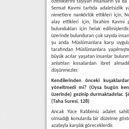
özelliklerini taşıyan insanların ya 
Semud Kavmi tartıda adaletsizlik yap
nimetlere nankörlük ettikleri için,
alay ettikleri için, İbrahim Kavmi p
bulundukları için helak edilmişlerdir
üzerinde bulunduran çok sayıda insa
şu anda Müslümanlara karşı uygul
tarafından Müslümanlara yapılmışt
büyük acılar yaşatan insanlar bulunm
anlatılan kıssalardan ibret almadı
düşünmezler.
Kendilerinden önceki kuşaklarda
yöneltmedi mi? (Oysa bugün kendile
üzerinde) gezinip durmaktadırlar. Ş
(Taha Suresi, 128)
Ancak Yüce Rabbimiz adalet sahibid
olmadığı konularda bir düzelme gös
azabıyla karşılık göreceklerdir.