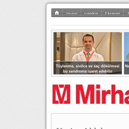
Siyaset
Gündem
Ekonomi
T
Kültür-Sanat
Bilim-Teknoloji
Gezi-Tu
Tüylenme, sivilce ve saç dökülmesi
Na
bu sendroma işaret edebilir