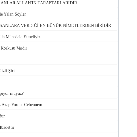
LANLAR ALLAH'IN TARAFTARLARIDIR
e Yalan Söyler
NSANLARA VERDİĞİ EN BÜYÜK NİMETLERDEN BİRİDİR
n'la Mücadele Etmeliyiz
 Korkusu Vardır
Gizli Şirk
apıyor muyuz?
uz Azap Yurdu: Cehennem
dur
badettir