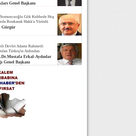
ları Genel Başkanı
 Somuncuoğlu Gök Kubbede Hoş
Seda Bırakarak Hakk'a Yürüdü
i Gürgür
rli Devlet Adamı Rahmetli
rslan Türkeş'in Ardından
.Dr.Mustafa Erkal-Aydınlar
ı Genel Başkanı