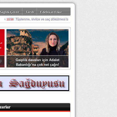
Sağlık-Çevre
Tarih
Edebiyat-Fikir
Gaiplik davaları için Adalet
Bakanlığı’na çok net çağrı!
zarlar