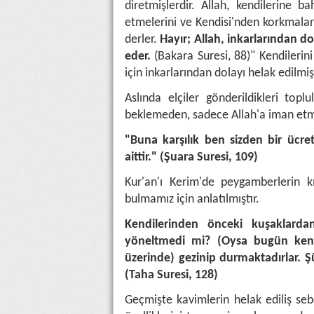
diretmişlerdir. Allah, kendilerine 
etmelerini ve Kendisi'nden korkmaları
derler.
Hayır; Allah, inkarlarından d
eder.
(Bakara Suresi, 88)" Kendilerini
için inkarlarından dolayı helak edilmiş
Aslında elçiler gönderildikleri topl
beklemeden, sadece Allah'a iman etme
"Buna karşılık ben sizden bir ücre
aittir." (Şuara Suresi, 109)
Kur'an'ı Kerim'de peygamberlerin kı
bulmamız için anlatılmıştır.
Kendilerinden önceki kuşaklarda
yöneltmedi mi? (Oysa bugün kendile
üzerinde) gezinip durmaktadırlar. Ş
(Taha Suresi, 128)
Geçmişte kavimlerin helak ediliş s