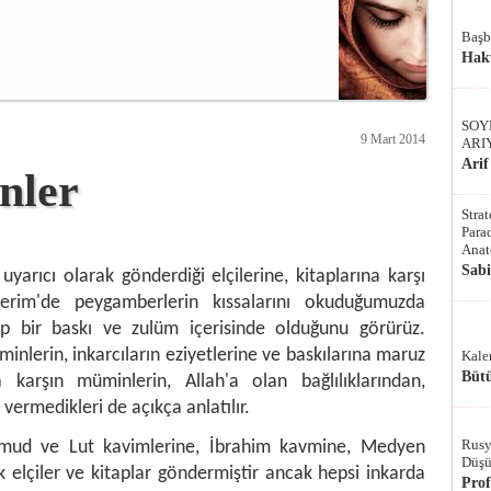
Başb
Hak
SOY
9 Mart 2014
ARI
Arif
nler
Stra
Parad
Anat
Sab
uyarıcı olarak gönderdiği elçilerine, kitaplarına karşı
Kerim'de peygamberlerin kıssalarını okuduğumuzda
ep bir baskı ve zulüm içerisinde olduğunu görürüz.
minlerin, inkarcıların eziyetlerine ve baskılarına maruz
Kale
Bütü
a karşın müminlerin, Allah'a olan bağlılıklarından,
 vermedikleri de açıkça anlatılır.
Rusy
emud ve Lut kavimlerine, İbrahim kavmine, Medyen
Düşü
ak elçiler ve kitaplar göndermiştir ancak hepsi inkarda
Pro