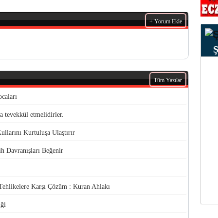
+ Yorum Ekle
Tüm Yazılar
caları
 tevekkül etmelidirler.
ullarını Kurtuluşa Ulaştırır
ih Davranışları Beğenir
 Tehlikelere Karşı Çözüm : Kuran Ahlakı
iği