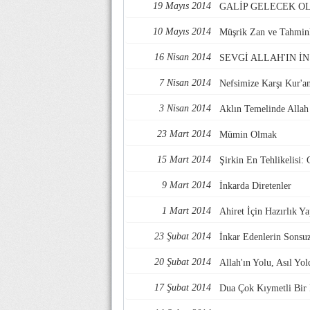
19 Mayıs 2014
GALİP GELECEK O
10 Mayıs 2014
Müşrik Zan ve Tahminl
16 Nisan 2014
SEVGİ ALLAH'IN İ
7 Nisan 2014
Nefsimize Karşı Kur'a
3 Nisan 2014
Aklın Temelinde Allah
23 Mart 2014
Mümin Olmak
15 Mart 2014
Şirkin En Tehlikelisi: 
9 Mart 2014
İnkarda Diretenler
1 Mart 2014
Ahiret İçin Hazırlık Y
23 Şubat 2014
İnkar Edenlerin Sons
20 Şubat 2014
Allah'ın Yolu, Asıl Yol
17 Şubat 2014
Dua Çok Kıymetli Bir İ