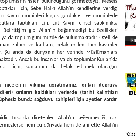
da toplumların halen bulunduğunu görmekteyiz. Mesela
tıkları için, Sebe Halkı Allah'ın kendilerine verdiği
 Nuh Kavmi müminleri küçük gördükleri ve müminlerle
utlara taptıkları için, Lut Kavmi cinsel sapkınlıkta
. Belirttiğim gibi Allah'ın beğenmediği bu özellikleri
n ya da toplum günümüzde de bulunmaktadır. Özellikle
En
anan zulüm ve katliam, helak edilen tüm kavimler
ır. Şu anda da dünyanın her yerinde Müslümanlara
aktadır. Ancak bu insanlar ya da toplumlar Kur'an'da
kları için, sonlarının da helak edilmek olacağını
n nicelerini yıkıma uğratmamız, onları doğruya
ri) onların kaldıkları yerlerde (tarihi kalıntıları
üphesiz bunda sağduyu sahipleri için ayetler vardır.
ir. İnkarda diretenler, Allah'ın beğenmediği, razı
termezlerse hem bu dünyada hem de ahirette Allah'ın