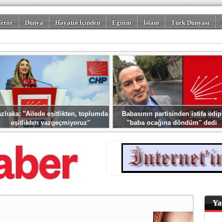
erör
Dünya
Hayatın İçinden
Eğitim
İslam
Türk Dünyası
rizm
Spor
Misafir Kalem
Foto Galeriler
zlıaka: ''Ailede eşitlikten, toplumda
Babasının partisinden istifa edip
eşitlikten vazgeçmiyoruz''
''baba ocağına döndüm'' dedi
Ya