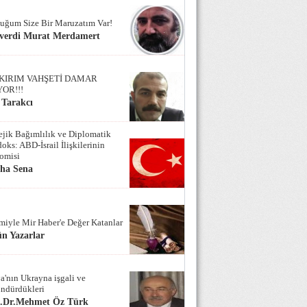
uğum Size Bir Maruzatım Var!
verdi Murat Merdamert
KIRIM VAHŞETİ DAMAR
YOR!!!
 Tarakcı
tejik Bağımlılık ve Diplomatik
oks: ABD-İsrail İlişkilerinin
omisi
iha Sena
miyle Mir Haber'e Değer Katanlar
n Yazarlar
a'nın Ukrayna işgali ve
ndürdükleri
f.Dr.Mehmet Öz Türk