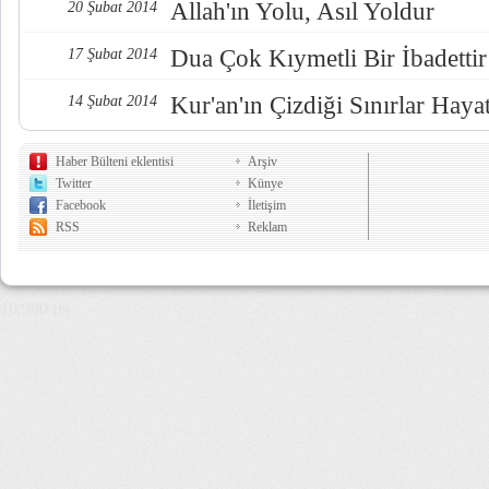
Allah'ın Yolu, Asıl Yoldur
20 Şubat 2014
Dua Çok Kıymetli Bir İbadettir
17 Şubat 2014
Kur'an'ın Çizdiği Sınırlar Hayat
14 Şubat 2014
Haber Bülteni eklentisi
Arşiv
Twitter
Künye
Facebook
İletişim
RSS
Reklam
10,980 µs