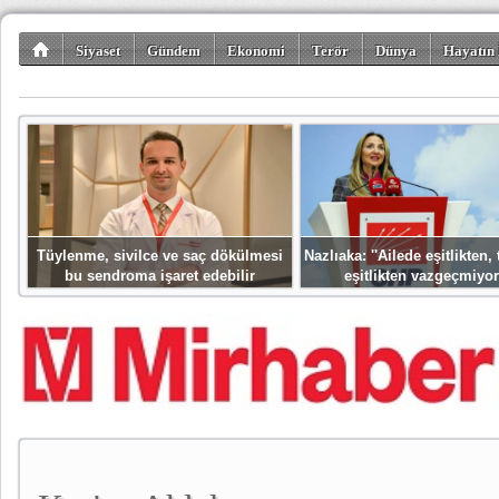
Siyaset
Gündem
Ekonomi
Terör
Dünya
Hayatın 
Kültür-Sanat
Bilim-Teknoloji
Gezi-Turizm
Spor
Misafir K
Tüylenme, sivilce ve saç dökülmesi
Nazlıaka: ''Ailede eşitlikten
bu sendroma işaret edebilir
eşitlikten vazgeçmiyor