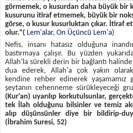
görmemek, o kusurdan daha büyük bir k
kusurunu itiraf etmemek, büyük bir noks
görse, o kusur kusurluktan çıkar. İtiraf 
olur.
"(
Lem'alar, On Üçüncü Lem'a
)
Nefis, insanı hatasız olduğuna inandı
bastırmaya çalışır. Bu yüzden yukarıd
Allah'la sürekli derin bir bağlantı halinde
dua ederek, Allah'a çok yakın olarak
kendine rehber edinerek yaşamamız ge
şeytanın cehenneme sürükleyeceği gr
(Kur'an) uyarılıp korkutulsunlar, gerçek
tek İlah olduğunu bilsinler ve temiz akı
alıp düşünsünler diye bir bildirip-du
(İbrahim Suresi, 52)