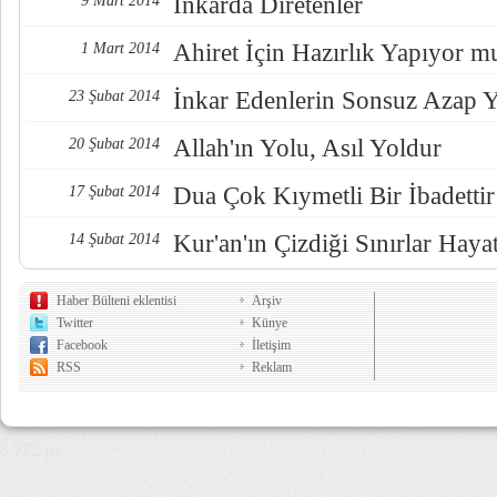
İnkarda Diretenler
9 Mart 2014
Ahiret İçin Hazırlık Yapıyor 
1 Mart 2014
İnkar Edenlerin Sonsuz Azap 
23 Şubat 2014
Allah'ın Yolu, Asıl Yoldur
20 Şubat 2014
Dua Çok Kıymetli Bir İbadettir
17 Şubat 2014
Kur'an'ın Çizdiği Sınırlar Hayat
14 Şubat 2014
Haber Bülteni eklentisi
Arşiv
Twitter
Künye
Facebook
İletişim
RSS
Reklam
6,772 µs