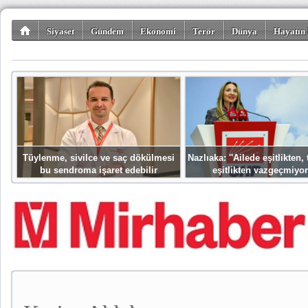
Siyaset
Gündem
Ekonomi
Terör
Dünya
Hayatın 
Kültür-Sanat
Bilim-Teknoloji
Gezi-Turizm
Spor
Misafir K
Tüylenme, sivilce ve saç dökülmesi
Nazlıaka: ''Ailede eşitlikten
bu sendroma işaret edebilir
eşitlikten vazgeçmiyor