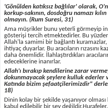
'Gönülden katıksız bağlılar' olarak, O'
korkup-sakının, dosdoğru namazı kılın
olmayın. (
Rum Suresi, 31
)
Ama müşrikler bunu yeterli görmeyip in
gösterişi tercih etmektedirler. Bu yüzde
Allah'la samimi bir bağlantı kuramazlar,
ihtiyaç duyarlar. Bu aracıların rızasını k
daha önemlidir. İlahlaştırdıkları aracılar
edeceklerine inanırlar.
Allah'ı bırakıp kendilerine zarar verme
dokunmayacak şeylere kulluk ederler v
Katında bizim şefaatçilerimizdir" derler.
18
)
Dinin kolay bir şekilde yaşanıyor olması 
kabul edilebilir bir şey değildir.Hurafele