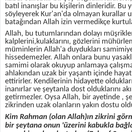
batıl inanışlar bu kişilerin dinleridir. Bu
söyleyerek Kur'an'da olmayan kurallar u
batağından Allah izin vermedikçe kurtul
Allah, bu tutumlarından dolayı müşrikle
kalplerini,kulaklarını, gözlerini mühürle
müminlerin Allah'a duydukları samimiyet
hissedemezler. Allah onlara bunu yasakla
samimi olarak okuyup anlamaya çalışmadı
ahlakından uzak bir yaşantı içinde haya
ettirirler. Kendilerinin hidayette oldukla
inanırlar ve şeytanla dost olduklarını akı
getirmezler. Oysa Allah, bir ayetinde , şe
zikrinden uzak olanların yakın dostu old
Kim Rahman (olan Allah)ın zikrini görm
bir şeytana onun 'üzerini kabukla bağlatt