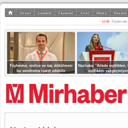
Siyaset
Gündem
Ekonomi
Terör
Dünya
Hayatın 
Kültür-Sanat
Bilim-Teknoloji
Gezi-Turizm
Spor
Misafir K
Tüylenme, sivilce ve saç dökülmesi
Nazlıaka: ''Ailede eşitlikten
bu sendroma işaret edebilir
eşitlikten vazgeçmiyor