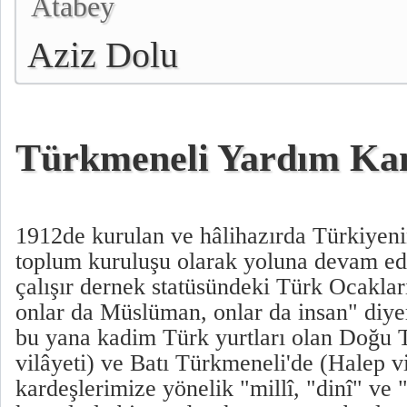
Atabey
Aziz Dolu
Türkmeneli Yardım Ka
1912de kurulan ve hâlihazırda Türkiyeni
toplum kuruluşu olarak yoluna devam ed
çalışır dernek statüsündeki Türk Ocakla
onlar da Müslüman, onlar da insan" diyer
bu yana kadim Türk yurtları olan Doğu
vilâyeti) ve Batı Türkmeneli'de (Halep v
kardeşlerimize yönelik "millî, "dinî" ve 