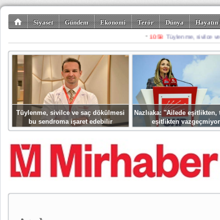
Siyaset
Gündem
Ekonomi
Terör
Dünya
Hayatın 
Kültür-Sanat
Bilim-Teknoloji
Gezi-Turizm
Spor
Misafir K
Tüylenme, sivilce ve saç dökülmesi
Nazlıaka: ''Ailede eşitlikten
bu sendroma işaret edebilir
eşitlikten vazgeçmiyor