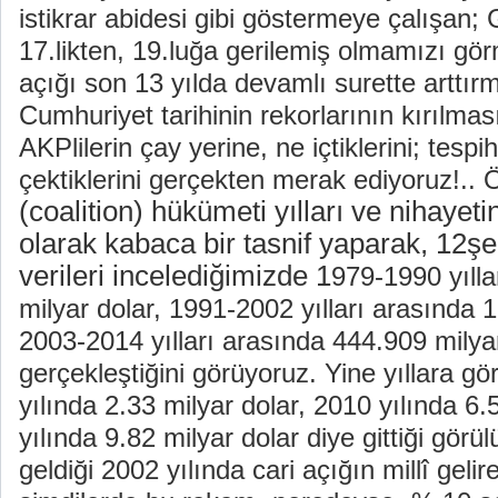
istikrar abidesi gibi göstermeye çalışan; 
17.likten, 19.luğa gerilemiş olmamızı gö
açığı son 13 yılda devamlı surette arttırm
Cumhuriyet tarihinin rekorlarının kırılma
AKPlilerin çay yerine, ne içtiklerini; tespi
çektiklerini gerçekten merak ediyoruz!.. Öz
(coalition) hükümeti yılları ve nihayetin
olarak kabaca bir tasnif yaparak, 12şer 
verileri incelediğimizde 1
979-1990 yılla
milyar dolar, 1991-2002 yılları arasında 1
2003-2014 yılları arasında 444.909 milyar
gerçekleştiğini görüyoruz. Yine yıllara g
yılında 2.33 milyar dolar, 2010 yılında 6.
yılında 9.82 milyar dolar diye gittiği görül
geldiği 2002 yılında cari açığın millî geli