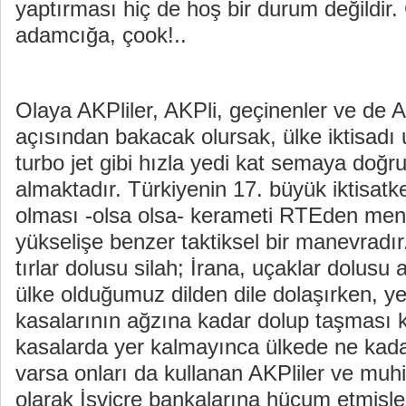
yaptırması hiç de hoş bir durum değildir. 
adamcığa, çook!..
Olaya AKPliler, AKPli, geçinenler ve de
açısından bakacak olursak, ülke iktisadı
turbo jet gibi hızla yedi kat semaya doğr
almaktadır. Türkiyenin 17. büyük iktisatke
olması -olsa olsa- kerameti RTEden menk
yükselişe benzer taktiksel bir manevradır
tırlar dolusu silah; İrana, uçaklar dolusu 
ülke olduğumuz dilden dile dolaşırken, ye
kasalarının ağzına kadar dolup taşması k
kasalarda yer kalmayınca ülkede ne kad
varsa onları da kullanan AKPliler ve muhi
olarak İsviçre bankalarına hücum etmişler