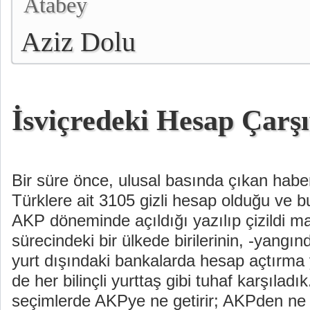
Atabey
Aziz Dolu
İsviçredeki Hesap Çar
Bir süre önce, ulusal basında çıkan haber
Türklere ait 3105 gizli hesap olduğu ve b
AKP döneminde açıldığı yazılıp çizildi 
sürecindeki bir ülkede birilerinin, -yangın
yurt dışındaki bankalarda hesap açtırma 
de her bilinçli yurttaş gibi tuhaf karşılad
seçimlerde AKPye ne getirir; AKPden ne