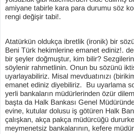
amiyane tabirle kara para durumu söz ko
rengi değişir tabi!.
Atatürkün oldukça ibretlik (ironik) bir s
Beni Türk hekimlerine emanet ediniz!. dem
bir şeyler doğmuştur, kim bilir? Sezgileri
söylenir rahmetlinin. Onun bu sözünü ikt
uyarlayabiliriz. Misal mevduatınızı (birik
emanet ediniz diyebiliriz. Bu uyarlama so
yerli bankaların müdürlerinden özür dile
başta da Halk Bankası Genel Müdüründen
evine, kutular dolusu iş götüren Halk Ban
çalışkan, akça pakça müdürcüğü dururken b
meymenetsiz bankalarının, kefere müdürl