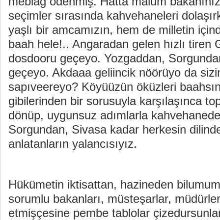
meblağ ödenmiş. Hatta malûm bakanınız 
seçimler sırasında kahvehaneleri dolaşı
yaşlı bir amcamızın, hem de milletin içi
baah hele!.. Angaradan gelen hızlı tiren 
dosdooru geçeyo. Yozgaddan, Sorgund
geçeyo. Akdaaa geliincik nöörüyo da sizi
sapıveereyo? Köyüüzün öküzleri baahsın d
gibilerinden bir sorusuyla karşılaşınca t
dönüp, uygunsuz adımlarla kahvehanede
Sorgundan, Sivasa kadar herkesin dilinde
anlatanların yalancısıyız.
Hükümetin iktisattan, hazineden bilumum
sorumlu bakanları, müsteşarlar, müdürleri 
etmişçesine pembe tablolar çizedursunlar;