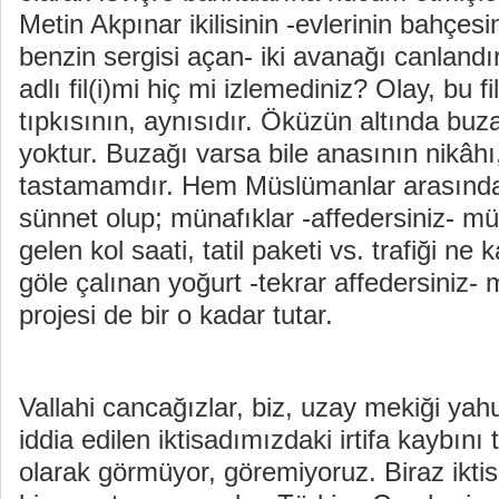
Metin Akpınar ikilisinin -evlerinin bahçesi
benzin sergisi açan- iki avanağı canlandırdı
adlı fil(i)mi hiç mi izlemediniz? Olay, bu f
tıpkısının, aynısıdır. Öküzün altında bu
yoktur. Buzağı varsa bile anasının nikâhı
tastamamdır. Hem Müslümanlar arasınd
sünnet olup; münafıklar -affedersiniz- mü
gelen kol saati, tatil paketi vs. trafiği ne
göle çalınan yoğurt -tekrar affedersiniz- mi
projesi de bir o kadar tutar.
Vallahi cancağızlar, biz, uzay mekiği yahut 
iddia edilen iktisadımızdaki irtifa kaybını
olarak görmüyor, göremiyoruz. Biraz ikti