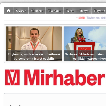
Siyaset
Gündem
Ekonomi
Terör
Dünya
Hayatın 
Kültür-Sanat
Bilim-Teknoloji
Gezi-Turizm
Spor
Misafir K
Tüylenme, sivilce ve saç dökülmesi
Nazlıaka: ''Ailede eşitlikten
bu sendroma işaret edebilir
eşitlikten vazgeçmiyor