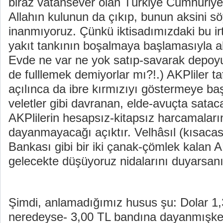
biraz vatansever olan Türkiye Cumhuriyet
Allahın kulunun da çıkıp, bunun aksini s
inanmıyoruz. Çünkü iktisadımızdaki bu irt
yakıt tankının boşalmaya başlamasıyla al
Evde ne var ne yok satıp-savarak depoyu
de fulllemek demiyorlar mı?!.) AKPliler ta
açılınca da ibre kırmızıyı göstermeye baş
veletler gibi davranan, elde-avuçta sata
AKPlilerin hesapsız-kitapsız harcamalar
dayanmayacağı açıktır. Velhâsıl (kısacas
Bankası gibi bir iki çanak-çömlek kalan AK
gelecekte düşüyoruz nidalarını duyarsan
Şimdi, anlamadığımız husus şu: Dolar 1,3
neredeyse- 3,00 TL bandına dayanmışken