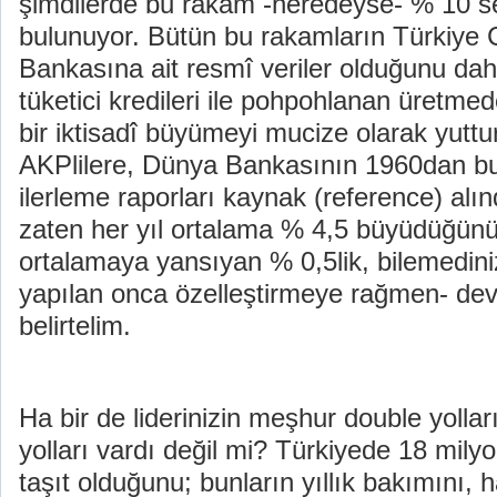
şimdilerde bu rakam -neredeyse- % 10 s
bulunuyor. Bütün bu rakamların Türkiye
Bankasına ait resmî veriler olduğunu daha
tüketici kredileri ile pohpohlanan üretm
bir iktisadî büyümeyi mucize olarak yutt
AKPlilere, Dünya Bankasının 1960dan b
ilerleme raporları kaynak (reference) alın
zaten her yıl ortalama % 4,5 büyüdüğü
ortalamaya yansıyan % 0,5lik, bilemediniz 
yapılan onca özelleştirmeye rağmen- de
belirtelim.
Ha bir de liderinizin meşhur double yolları,
yolları vardı değil mi? Türkiyede 18 mily
taşıt olduğunu; bunların yıllık bakımını, h