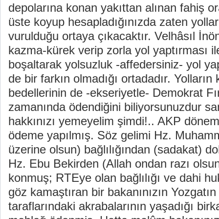
depolarına konan yakıttan alınan fahiş or
üste koyup hesapladığınızda zaten yolları
vurulduğu ortaya çıkacaktır. Velhâsıl İnönü
kazma-kürek verip zorla yol yaptırması ile 
boşaltarak yolsuzluk -affedersiniz- yol 
de bir farkın olmadığı ortadadır. Yolları
bedellerinin de -ekseriyetle- Demokrat Fı
zamanında ödendiğini biliyorsunuzdur san
hakkınızı yemeyelim şimdi!.. AKP dönem
ödeme yapılmış. Söz gelimi Hz. Muhamme
üzerine olsun) bağlılığından (
sadakat) dol
Hz. Ebu Bekirden (Allah ondan razı olsun
konmuş; RTEye olan bağlılığı ve dahi huku
göz kamaştıran bir bakanınızın Yozgat
taraflarındaki akrabalarının yaşadığı bir