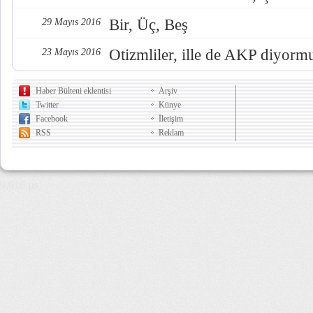
Bir, Üç, Beş
29 Mayıs 2016
Otizmliler, ille de AKP diyorm
23 Mayıs 2016
Haber Bülteni eklentisi
Arşiv
Twitter
Künye
Facebook
İletişim
RSS
Reklam
9,616 µs