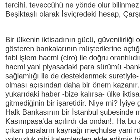
tercihi, teveccühü ne yönde olur bilinmez
Beşiktaşlı olarak İsviçredeki hesap, Çarş
Bir ülkenin iktisadının gücü, güvenilirliği 
gösteren bankalarının müşterilerine açtığı
tabi işlem hacmi (ciro) ile doğru orantılı
hacmi yani piyasadaki para sürümü -bank
sağlamlığı ile de desteklenmek suretiyle- 
olması açısından daha bir önem kazanır. 
yukarıdaki haber -bize kalırsa- ülke iktis
gitmediğinin bir işaretidir. Niye mi? İyiye
Halk Bankasının bir İstanbul şubesinde m
Kasımpaşa'da açılırdı da ondan!. Ha bu 
çıkan paraların kaynağı meçhulse yani rüş
yolsuzluk gibi kalemlerden elde edilmiş b