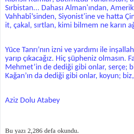
Sırbistan... Dahası Alman'ından, Amerika
Vahhabî’sinden, Siyonist'ine ve hatta Çi
it, çakal, sırtlan, kimi bilmem ne karın ağ
Yüce Tanrı’nın izni ve yardımı ile inşall
yarıp çıkacağız. Hiç şüpheniz olmasın. F
Mehmet’in de dediği gibi onlar, serçe; bi
Kağan’ın da dediği gibi onlar, koyun; biz
Aziz Dolu Atabey
Bu yazı 2,286 defa okundu.