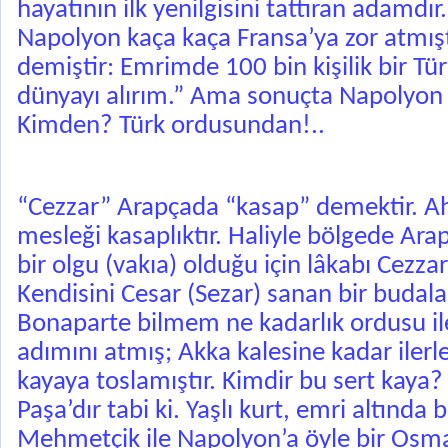
hayatının ilk yenilgisini tattıran adamdır
Napolyon kaça kaça Fransa’ya zor atmışt
demiştir: Emrimde 100 bin kişilik bir Tü
dünyayı alırım.” Ama sonuçta Napolyon b
Kimden? Türk ordusundan!..
“Cezzar” Arapçada “kasap” demektir. A
mesleği kasaplıktır. Haliyle bölgede Ara
bir olgu (vakıa) olduğu için lâkabı Cezzar
Kendisini Cesar (Sezar) sanan bir budal
Bonaparte bilmem ne kadarlık ordusu i
adımını atmış; Akka kalesine kadar ilerl
kayaya toslamıştır. Kimdir bu sert kaya
Paşa’dır tabi ki. Yaşlı kurt, emri altında
Mehmetçik ile Napolyon’a öyle bir Osma