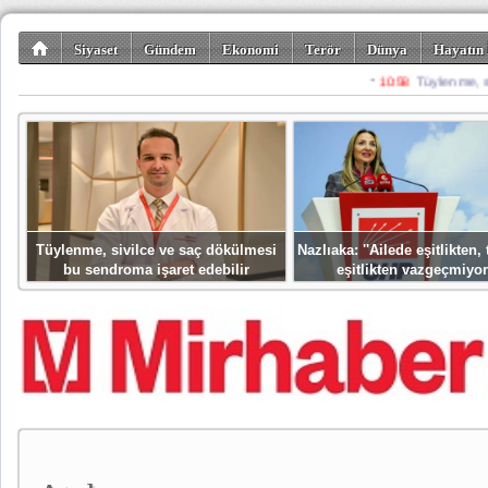
Siyaset
Gündem
Ekonomi
Terör
Dünya
Hayatın 
Kültür-Sanat
Bilim-Teknoloji
Gezi-Turizm
Spor
Misafir K
Tüylenme, sivilce ve saç dökülmesi
Nazlıaka: ''Ailede eşitlikten
bu sendroma işaret edebilir
eşitlikten vazgeçmiyor