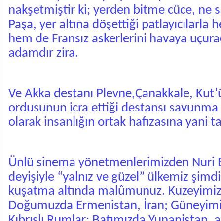
nakşetmiştir ki; yerden bitme cüce, ne sa
Paşa, yer altına döşettiği patlayıcılarla 
hem de Fransız askerlerini havaya uçurac
adamdır zira.
Ve Akka destanı Plevne,Çanakkale, Kut’
ordusunun icra ettiği destansı savunma 
olarak insanlığın ortak hafızasına yani t
Ünlü sinema yönetmenlerimizden Nuri B
deyişiyle “yalnız ve güzel” ülkemiz şimdil
kuşatma altında malûmunuz. Kuzeyimiz
Doğumuzda Ermenistan, İran; Güneyimiz
Kıbrıslı Rumlar; Batımızda Yunanistan, az