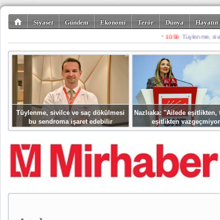
Siyaset
Gündem
Ekonomi
Terör
Dünya
Hayatın 
Kültür-Sanat
Bilim-Teknoloji
Gezi-Turizm
Spor
Misafir K
Tüylenme, sivilce ve saç dökülmesi
Nazlıaka: ''Ailede eşitlikten
bu sendroma işaret edebilir
eşitlikten vazgeçmiyor