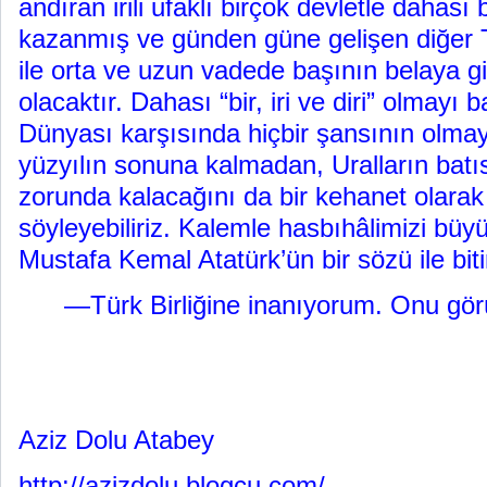
andıran irili ufaklı birçok devletle dahası
kazanmış ve günden güne gelişen diğer 
ile orta ve uzun vadede başının belaya g
olacaktır. Dahası “bir, iri ve diri” olmayı
Dünyası karşısında hiçbir şansının olma
yüzyılın sonuna kalmadan, Uralların batı
zorunda kalacağını da bir kehanet olara
söyleyebiliriz. Kalemle hasbıhâlimizi bü
Mustafa Kemal Atatürk’ün bir sözü ile biti
—Türk Birliğine inanıyorum. Onu gör
Aziz Dolu Atabey
http://azizdolu.blogcu.com/