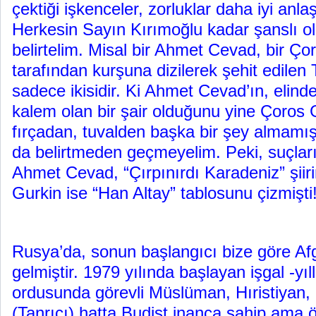
çektiği işkenceler, zorluklar daha iyi anla
Herkesin Sayın Kırımoğlu kadar şanslı o
belirtelim. Misal bir Ahmet Cevad, bir Ço
tarafından kurşuna dizilerek şehit edilen
sadece ikisidir. Ki Ahmet Cevad’ın, elin
kalem olan bir şair olduğunu yine Çoros G
fırçadan, tuvalden başka bir şey almamı
da belirtmeden geçmeyelim. Peki, suçları
Ahmet Cevad, “Çırpınırdı Karadeniz” şiir
Gurkin ise “Han Altay” tablosunu çizmişti!
Rusya’da, sonun başlangıcı bize göre Afga
gelmiştir. 1979 yılında başlayan işgal -yıl
ordusunda görevli Müslüman, Hıristiyan, 
(Tanrıcı) hatta Budist inanca sahip ama 