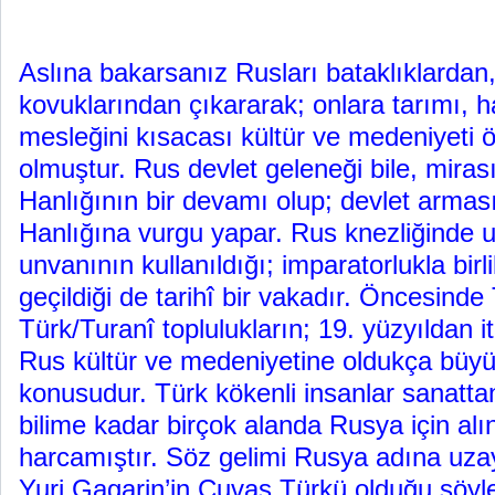
Aslına bakarsanız Rusları bataklıklarda
kovuklarından çıkararak; onlara tarımı, ha
mesleğini kısacası kültür ve medeniyeti ö
olmuştur. Rus devlet geleneği bile, miras
Hanlığının bir devamı olup; devlet armas
Hanlığına vurgu yapar. Rus knezliğinde u
unvanının kullanıldığı; imparatorlukla bir
geçildiği de tarihî bir vakadır. Öncesinde
Türk/Turanî toplulukların; 19. yüzyıldan i
Rus kültür ve medeniyetine oldukça büyük
konusudur. Türk kökenli insanlar sanattan
bilime kadar birçok alanda Rusya için al
harcamıştır. Söz gelimi Rusya adına uza
Yuri Gagarin’in Çuvaş Türkü olduğu söyl