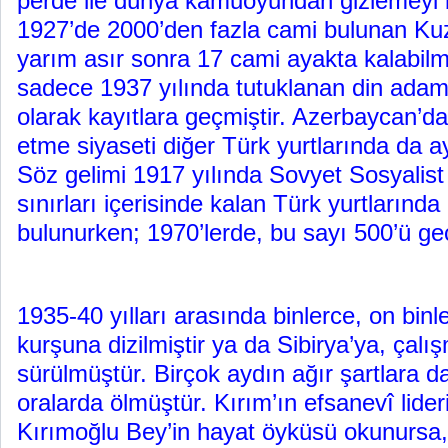
perde ile dünya kamuoyundan gizlemeyi b
1927’de 2000’den fazla cami bulunan K
yarım asır sonra 17 cami ayakta kalabilmi
sadece 1937 yılında tutuklanan din adaml
olarak kayıtlara geçmiştir. Azerbaycan’d
etme siyaseti diğer Türk yurtlarında da a
Söz gelimi 1917 yılında Sovyet Sosyalist 
sınırları içerisinde kalan Türk yurtlarında
bulunurken; 1970’lerde, bu sayı 500’ü g
1935-40 yılları arasında binlerce, on bin
kurşuna dizilmiştir ya da Sibirya’ya, çal
sürülmüştür. Birçok aydın ağır şartlara
oralarda ölmüştür. Kırım’ın efsanevî lide
Kırımoğlu Bey’in hayat öyküsü okunursa,