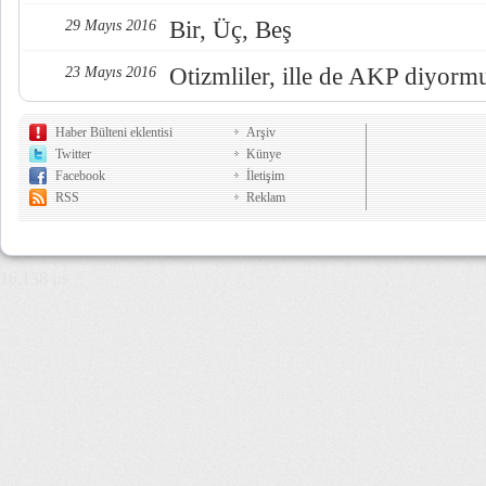
Bir, Üç, Beş
29 Mayıs 2016
Otizmliler, ille de AKP diyorm
23 Mayıs 2016
Haber Bülteni eklentisi
Arşiv
Twitter
Künye
Facebook
İletişim
RSS
Reklam
16,138 µs