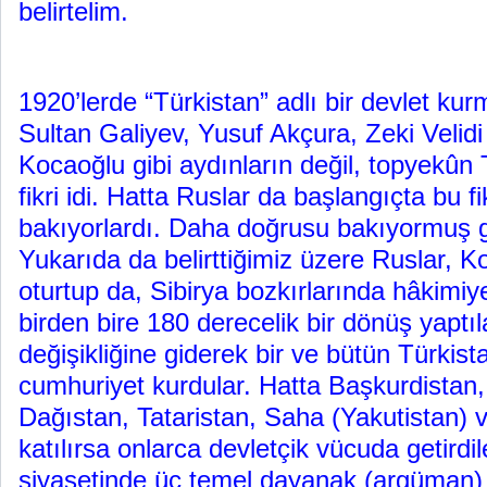
belirtelim.
1920’lerde “Türkistan” adlı bir devlet k
Sultan Galiyev, Yusuf Akçura, Zeki Veli
Kocaoğlu gibi aydınların değil, topyekûn 
fikri idi. Hatta Ruslar da başlangıçta bu f
bakıyorlardı. Daha doğrusu bakıyormuş g
Yukarıda da belirttiğimiz üzere Ruslar, 
oturtup da, Sibirya bozkırlarında hâkimiye
birden bire 180 derecelik bir dönüş yaptıla
değişikliğine giderek bir ve bütün Türkist
cumhuriyet kurdular. Hatta Başkurdistan,
Dağıstan, Tataristan, Saha (Yakutistan) 
katılırsa onlarca devletçik vücuda getirdil
siyasetinde üç temel dayanak (argüman)