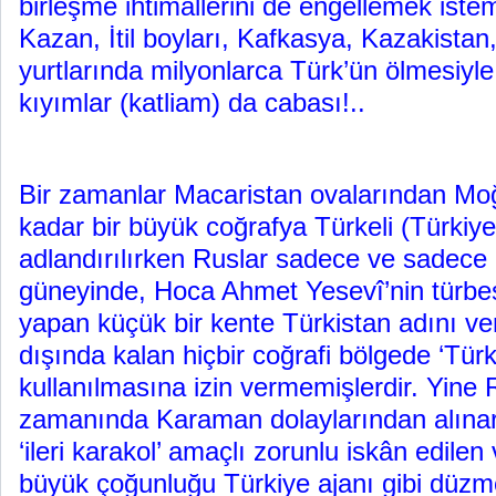
birleşme ihtimallerini de engellemek istem
Kazan, İtil boyları, Kafkasya, Kazakistan,
yurtlarında milyonlarca Türk’ün ölmesiyl
kıyımlar (katliam) da cabası!..
Bir zamanlar Macaristan ovalarından Moğ
kadar bir büyük coğrafya Türkeli (Türkiye
adlandırılırken Ruslar sadece ve sadece 
güneyinde, Hoca Ahmet Yesevî’nin türbes
yapan küçük bir kente Türkistan adını ver
dışında kalan hiçbir coğrafi bölgede ‘Tü
kullanılmasına izin vermemişlerdir. Yine 
zamanında Karaman dolaylarından alınar
‘ileri karakol’ amaçlı zorunlu iskân edile
büyük çoğunluğu Türkiye ajanı gibi düzmec