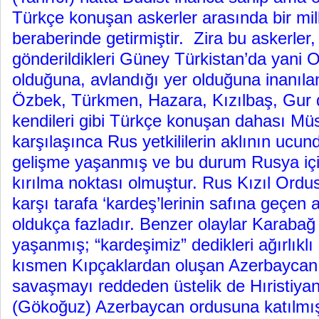
Türkçe konuşan askerler arasında bir mill
beraberinde getirmiştir. Zira bu askerle
gönderildikleri Güney Türkistan’da yani 
olduğuna, avlandığı yer olduğuna inanıla
Özbek, Türkmen, Hazara, Kızılbaş, Gur d
kendileri gibi Türkçe konuşan dahası Mü
karşılaşınca Rus yetkililerin aklının ucu
gelişme yaşanmış ve bu durum Rusya içi
kırılma noktası olmuştur. Rus Kızıl Ordu
karşı tarafa ‘kardeş’lerinin safına geçen 
oldukça fazladır. Benzer olaylar Karaba
yaşanmış; “kardeşimiz” dedikleri ağırlıkl
kısmen Kıpçaklardan oluşan Azerbaycan 
savaşmayı reddeden üstelik de Hıristiya
(Gökoğuz) Azerbaycan ordusuna katılmışl