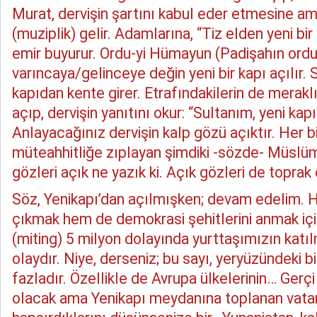
Murat, dervişin şartını kabul eder etmesine ama 
(muziplik) gelir. Adamlarına, “Tiz elden yeni bir
emir buyurur. Ordu-yi Hümayun (Padişahın ordu
varıncaya/gelinceye değin yeni bir kapı açılır. 
kapıdan kente girer. Etrafındakilerin de meraklı
açıp, dervişin yanıtını okur: “Sultanım, yeni kapı
Anlayacağınız dervişin kalp gözü açıktır. Her bi
müteahhitliğe zıplayan şimdiki -sözde- Müslüm
gözleri açık ne yazık ki. Açık gözleri de toprak d
Söz, Yenikapı’dan açılmışken; devam edelim.
çıkmak hem de demokrasi şehitlerini anmak iç
(miting) 5 milyon dolayında yurttaşımızın katıl
olaydır. Niye, derseniz; bu sayı, yeryüzündeki 
fazladır. Özellikle de Avrupa ülkelerinin… Gerç
olacak ama Yenikapı meydanına toplanan vata