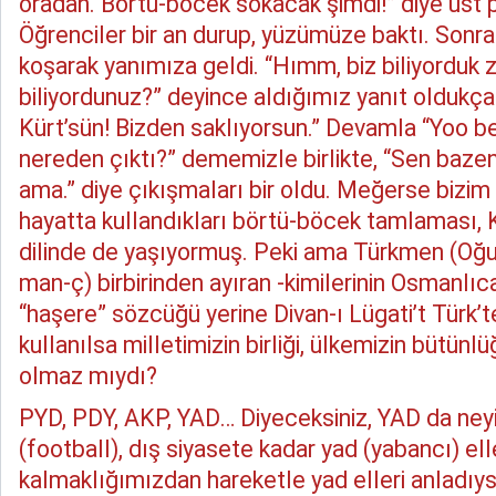
oradan. Börtü-böcek sokacak şimdi!” diye üst 
Öğrenciler bir an durup, yüzümüze baktı. Sonra 
koşarak yanımıza geldi. “Hımm, biz biliyorduk z
biliyordunuz?” deyince aldığımız yanıt oldukça ş
Kürt’sün! Bizden saklıyorsun.” Devamla “Yoo 
nereden çıktı?” dememizle birlikte, “Sen baz
ama.” diye çıkışmaları bir oldu. Meğerse bizim
hayatta kullandıkları börtü-böcek tamlaması, 
dilinde de yaşıyormuş. Peki ama Türkmen (Oğuz
man-ç) birbirinden ayıran -kimilerinin Osmanlıc
“haşere” sözcüğü yerine Divan-ı Lügati’t Türk’te
kullanılsa milletimizin birliği, ülkemizin bütünl
olmaz mıydı?
PYD, PDY, AKP, YAD… Diyeceksiniz, YAD da neyi
(football), dış siyasete kadar yad (yabancı) e
kalmaklığımızdan hareketle yad elleri anladıysa