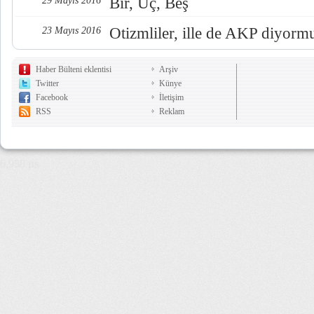
Bir, Üç, Beş
29 Mayıs 2016
Otizmliler, ille de AKP diyorm
23 Mayıs 2016
Haber Bülteni eklentisi
Arşiv
Twitter
Künye
Facebook
İletişim
RSS
Reklam
6,958 µs