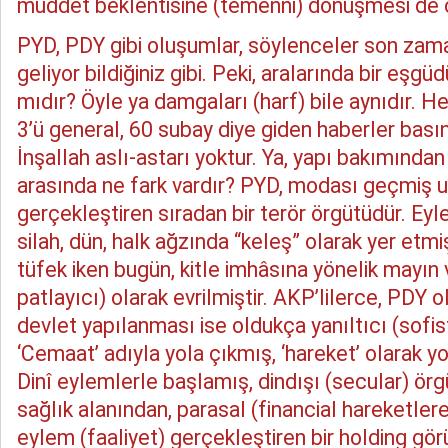
müddet beklentisine (temenni) dönüşmesi de
PYD, PDY gibi oluşumlar, söylenceler son za
geliyor bildiğiniz gibi. Peki, aralarında bir eşg
mıdır? Öyle ya damgaları (harf) bile aynıdır. H
3’ü general, 60 subay diye giden haberler basın
İnşallah aslı-astarı yoktur. Ya, yapı bakımınd
arasında ne fark vardır? PYD, modası geçmiş us
gerçekleştiren sıradan bir terör örgütüdür. Eyle
silah, dün, halk ağzında “keleş” olarak yer etm
tüfek iken bugün, kitle imhâsına yönelik mayın
patlayıcı) olarak evrilmiştir. AKP’lilerce, PDY o
devlet yapılanması ise oldukça yanıltıcı (sofist
‘Cemaat’ adıyla yola çıkmış, ‘hareket’ olarak y
Dinî eylemlerle başlamış, dindışı (secular) ör
sağlık alanından, parasal (financial hareketler
eylem (faaliyet) gerçekleştiren bir holding g