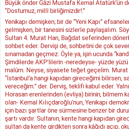
Büyük önder Gâzi Mustafa Kemal Atatürk’ün de
“Dostumuz, millî birliğimizdir!.”
Yenikapı demişken; bir de “Yeni Kapı” efsanele
gelmişken, bir tanesini sizlerle paylaşalım. Söy
Sultan 4. Murat Han, Bağdat seferinden dönerke
sohbet eder. Dervişi de, sohbetini de çok sever.
sınamadan geçmez. Öyle ya, işin ucunda “kandı
Şimdilerde AKP’lilerin -neredeyse- yüzde yüz
malûm. Neyse, siyasete teğet geçelim. Murat
“İstanbul’a hangi kapıdan gireceğimi bilirsen, s
vereceğim.” der. Derviş, teklifi kabul eder. Yalnı
Horasan erenlerinden (evliya) birinin, bilmem 
olan- Kemal Kılıçdaroğlu’nun, Yenikapı demokr
için bazı şartlar öne sürmesine benzer bir duru
şartı vardır. Sultanın, kente hangi kapıdan gire
sultan da kente girdikten sonra kâğıdı açıp, ok