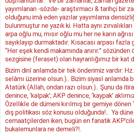
düşmanıdırlar.” Ve bir zamanlar, Zaman gazete
yayımlanan -sözde- araştırmacı & tarihçi bir zat,
olduğunu imâ eden yazılar yayımlama densizliğ
bulunmuştur ne yazık ki. Hatta aynı zırvalıkları
arpa oğlu mu, mısır oğlu mu her ne karın ağrısı
sayıklayıp durmaktadır. Kısacası arpası fazla 
“Her eşek kendi makamında anırır.” sözünden ö
sezgisine (feraset) olan hayranlığımız bir kat 
Bizim dinî anlamda bir tek önderimiz vardır: 
selâmı üzerine olsun.).. Bizim siyasî anlamda bi
Atatürk (Allah, ondan razı olsun.).. Şunu da itira
denince, ‘kalpak’; AKP denince, ‘kaypak’ aklımı
Özellikle de dümeni kırılmış bir gemiye dönen 
dış politikası söz konusu olduğunda!.. Ya düne 
cemaatçilerden iken, bugün en fanatik AKP’cil
bukalemunlara ne demeli?!.