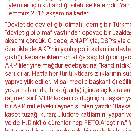
Eylemleri için kullandığı silah ise kalemdir. Yan
Temmuz 2016 akşamına kadar…
“Devlet de devlet gibi olmalı” demiş bir Türkm
“devlet gibi olma” vasfından epeyce bir uzak
akşamı gördük. O gece, ANAP’ıyla, DSP’siyle g
özellikle de AKP’nin yanlış politikaları ile devl
çıktığı, kepazeliklerin ortalığa saçıldığı bir ge
AKP’liler yine mağdur edebiyatına, “kandırıldı
sarıldılar. Hatta her türlü iktidarsızlıklarının 
yapıya yüklediler. Misal meclis başkanlığı eğil
yoklamalarında, fırka (party) içinde açık ara e
rağmen sırf MHP kökenli olduğu için başkan y
bir AKP milletvekili aynen şunları yazdı: “Bayka
kaset tuzağı kuran; Uludere katliamını yapan 
ve de H.Dink’i öldürenler hep FETO.Araştırın.
hatalarını bir yana bırakırsak, bizim de kalbimi