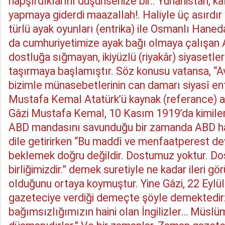
hapşırdıklarını düşünsenize bir.. Yunanistan, ka
yapmaya giderdi maazallah!. Haliyle üç asırdır 
türlü ayak oyunları (entrika) ile Osmanlı Haneda
da cumhuriyetimize ayak bağı olmaya çalışan A
dostluğa sığmayan, ikiyüzlü (riyakâr) siyasetleri
taşırmaya başlamıştır. Söz konusu vatansa, “Av
bizimle münasebetlerinin can damarı siyasî ent
Mustafa Kemal Atatürk’ü kaynak (referance) a
Gâzi Mustafa Kemal, 10 Kasım 1919’da kimilerini
ABD mandasını savunduğu bir zamanda ABD ha
dile getirirken “Bu maddî ve menfaatperest de
beklemek doğru değildir. Dostumuz yoktur. Do
birliğimizdir.” demek suretiyle ne kadar ileri gö
olduğunu ortaya koymuştur. Yine Gâzi, 22 Eylül 
gazeteciye verdiği demeçte şöyle demektedir: 
bağımsızlığımızın haini olan İngilizler… Müslü