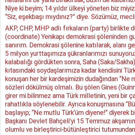
Niye ki beyim; 14 yıldır ülkeyi yöneten biz mi
“Siz, eşekbaşı mıydınız?” diye. Sözümüz, meclis
AKP, CHP, MHP adlı fırkaların (party) birlikte d
(coordinate) Yenikapı demokrasi şöleninden g
sanırım. Demokrasi şölenine katılarak, alanı g
5 milyon yurttaşımıza şükranlarımızı sunuyo
kalabalığı gördükten sonra, Saha (Saka/Sakha
kıtasındaki soydaşlarımıza kadar kendisini Tür
konuşan her bir kardeşimizin dudağından “Ne m
sözleri dökülmüş olmalı. Bu şölen Gines (Guinn
girer mi bilinmez ama Türk milletinin, yeni bir ç
rahatlıkla söylenebilir. Ayrıca konuşmasına “Bü
başlayıp; “Ne mutlu Türk’üm diyene!” diyerek 
Başkanı Devlet Bahçeli’yi 15 Temmuz akşamınd
olumlu ve birleştirici-bütünleştirici tutumundan