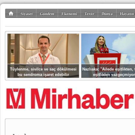
Siyaset
Gündem
Ekonomi
Terör
Dünya
Hayatın 
Kültür-Sanat
Bilim-Teknoloji
Gezi-Turizm
Spor
Misafir K
Tüylenme, sivilce ve saç dökülmesi
Nazlıaka: ''Ailede eşitlikten
bu sendroma işaret edebilir
eşitlikten vazgeçmiyor