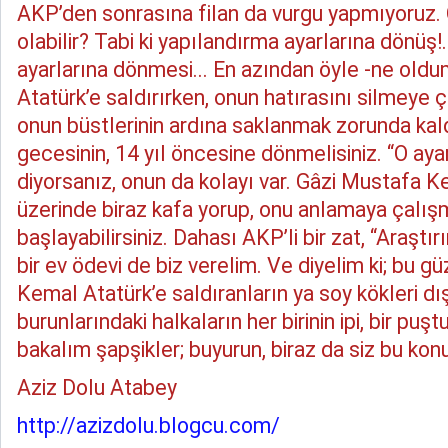
AKP’den sonrasına filan da vurgu yapmıyoruz
olabilir? Tabi ki yapılandırma ayarlarına dönüş!.
ayarlarına dönmesi... En azından öyle -ne oldum
Atatürk’e saldırırken, onun hatırasını silmeye ç
onun büstlerinin ardına saklanmak zorunda ka
gecesinin, 14 yıl öncesine dönmelisiniz. “O aya
diyorsanız, onun da kolayı var. Gâzi Mustafa Ke
üzerinde biraz kafa yorup, onu anlamaya çalış
başlayabilirsiniz. Dahası AKP’li bir zat, “Araştır
bir ev ödevi de biz verelim. Ve diyelim ki; bu 
Kemal Atatürk’e saldıranların ya soy kökleri dı
burunlarındaki halkaların her birinin ipi, bir puşt
bakalım şapşikler; buyurun, biraz da siz bu konu
Aziz Dolu Atabey
http://azizdolu.blogcu.com/