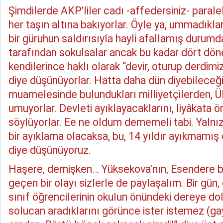
Şimdilerde AKP’liler cadı -affedersiniz- parale
her taşın altına bakıyorlar. Öyle ya, ummadıkla
bir güruhun saldırısıyla hayli afallamış durumdala
tarafından sokulsalar ancak bu kadar dört döne
kendilerince haklı olarak “devir, oturup derdim
diye düşünüyorlar. Hatta daha dün diyebileceğim
muamelesinde bulundukları milliyetçilerden, 
umuyorlar. Devleti ayıklayacaklarını, liyâkata 
söylüyorlar. Ee ne oldum dememeli tabi. Yalnız
bir ayıklama olacaksa, bu, 14 yıldır ayıkmamı
diye düşünüyoruz.
Haşere, demişken… Yüksekova’nın, Esendere 
geçen bir olayı sizlerle de paylaşalım. Bir gün, 
sınıf öğrencilerinin okulun önündeki dereye dol
solucan aradıklarını görünce ister istemez (gayri