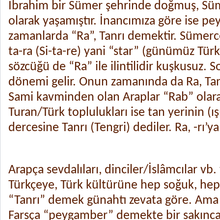
İbrahim bir Sümer şehrinde doğmuş, Süm
olarak yaşamıştır. İnancımıza göre ise 
zamanlarda “Ra”, Tanrı demektir. Sümerce
ta-ra (Si-ta-re) yani “star” (günümüz Türkç
sözcüğü de “Ra” ile ilintilidir kuşkusuz. 
dönemi gelir. Onun zamanında da Ra, Tanr
Sami kavminden olan Araplar “Rab” olarak
Turan/Türk toplulukları ise tan yerinin (ış
dercesine Tanrı (Tengri) dediler. Ra, -rı’y
Arapça sevdalıları, dinciler/İslâmcılar vb.
Türkçeye, Türk kültürüne hep soğuk, hep 
“Tanrı” demek günahtı zevata göre. Ama 
Farsça “peygamber” demekte bir sakınca 