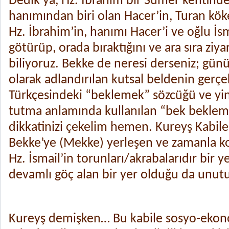
Dedik ya, Hz. İbrahim bir Sümer kentinde
hanımından biri olan Hacer’in, Turan köke
Hz. İbrahim’in, hanımı Hacer’i ve oğlu İsm
götürüp, orada bıraktığını ve ara sıra ziyar
biliyoruz. Bekke de neresi derseniz; g
olarak adlandırılan kutsal beldenin gerçe
Türkçesindeki “beklemek” sözcüğü ve yi
tutma anlamında kullanılan “bek bekle
dikkatinizi çekelim hemen. Kureyş Kabile
Bekke’ye (Mekke) yerleşen ve zamanla k
Hz. İsmail’in torunları/akrabalarıdır bir 
devamlı göç alan bir yer olduğu da unut
Kureyş demişken… Bu kabile sosyo-ekono