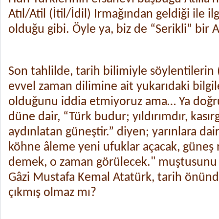
Atıl/Atil (İtil/İdil) Irmağından geldiği ile il
olduğu gibi. Öyle ya, biz de “Serikli” bir 
Son tahlilde, tarih bilimiyle söylentilerin (
evvel zaman dilimine ait yukarıdaki bilgi
olduğunu iddia etmiyoruz ama… Ya doğr
düne dair, “Türk budur; yıldırımdır, kasır
aydınlatan güneştir.” diyen; yarınlara dair
köhne âleme yeni ufuklar açacak, güneş
demek, o zaman görülecek." muştusunu
Gâzi Mustafa Kemal Atatürk, tarih önünde
çıkmış olmaz mı?