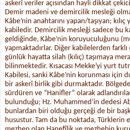
askerî veriler açısından hayli dikkat çekic
Demir madeni ve demircilik mesleği olma
Kâbe’nin anahtarını yapan/taşıyan; kılıç y
kabiledir. Demircilik mesleği sadece bu ka
geldiğinde, Kâbe’nin koruyuculuğunu (m
yapmaktadırlar. Diğer kabilelerden farklı 
günlük hayatta silah (kılıç) taşımaya mer
bilinmektedir. Kısacası Mekke’yi yurt tu
Kabilesi, sanki Kâbe’nin korunması için d
bir askerî birlik gibi durmaktadır. Bölgede
sürdüren ve “Hanifler” olarak adlandırıla
bulunduğu; Hz. Muhammed’in dedesi Ab
bunlardan biri olduğu gerçeği de bir başk
husustur. Tam da bu noktada, Türklerin e
mezhep olan Hanefîlik ve mezhebin kuru