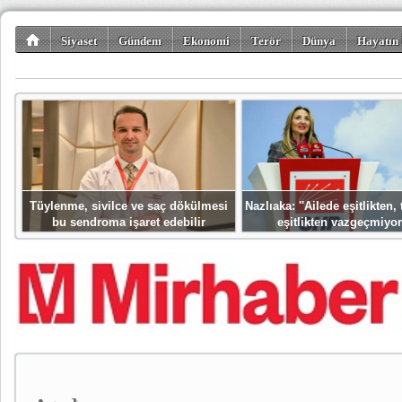
Siyaset
Gündem
Ekonomi
Terör
Dünya
Hayatın 
Kültür-Sanat
Bilim-Teknoloji
Gezi-Turizm
Spor
Misafir K
Tüylenme, sivilce ve saç dökülmesi
Nazlıaka: ''Ailede eşitlikten
bu sendroma işaret edebilir
eşitlikten vazgeçmiyor