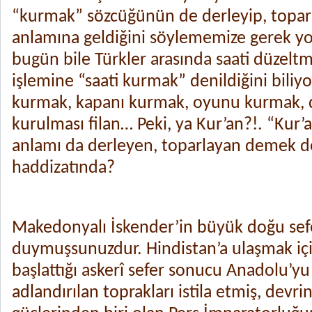
“kurmak” sözcüğünün de derleyip, topa
anlamına geldiğini söylememize gerek yo
bugün bile Türkler arasında saati düzel
işlemine “saati kurmak” denildiğini biliyo
kurmak, kapanı kurmak, oyunu kurmak,
kurulması filan… Peki, ya Kur’an?!. “Kur
anlamı da derleyen, toparlayan demek de
haddizatında?
Makedonyalı İskender’in büyük doğu sef
duymuşsunuzdur. Hindistan’a ulaşmak iç
başlattığı askerî sefer sonucu Anadolu’yu
adlandırılan toprakları istila etmiş, devr