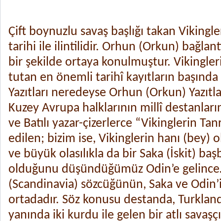
Çift boynuzlu savaş başlığı takan Vikingle
tarihi ile ilintilidir. Orhun (Orkun) bağla
bir şekilde ortaya konulmuştur. Vikingler
tutan en önemli tarihî kayıtların başında
Yazıtları neredeyse Orhun (Orkun) Yazıtları
Kuzey Avrupa halklarının millî destanlar
ve Batılı yazar-çizerlerce “Vikinglerin Tan
edilen; bizim ise, Vikinglerin hanı (bey) o
ve büyük olasılıkla da bir Saka (İskit) b
olduğunu düşündüğümüz Odin’e gelinc
(Scandinavia) sözcüğünün, Saka ve Odin’i 
ortadadır. Söz konusu destanda, Turkland
yanında iki kurdu ile gelen bir atlı savaşçı