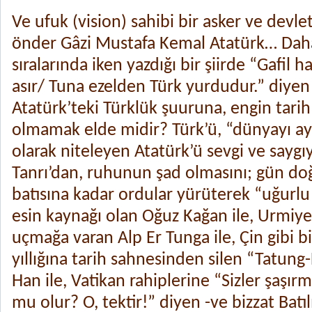
Ve ufuk (vision) sahibi bir asker ve devl
önder Gâzi Mustafa Kemal Atatürk… Daha
sıralarında iken yazdığı bir şiirde “Gafil h
asır/ Tuna ezelden Türk yurdudur.” diye
Atatürk’teki Türklük şuuruna, engin tarih
olmamak elde midir? Türk’ü, “dünyayı a
olarak niteleyen Atatürk’ü sevgi ve saygı
Tanrı’dan, ruhunun şad olmasını; gün d
batısına kadar ordular yürüterek “uğurl
esin kaynağı olan Oğuz Kağan ile, Urmiye
uçmağa varan Alp Er Tunga ile, Çin gibi bir
yıllığına tarih sahnesinden silen “Tatun
Han ile, Vatikan rahiplerine “Sizler şaşırm
mu olur? O, tektir!” diyen -ve bizzat Batıl