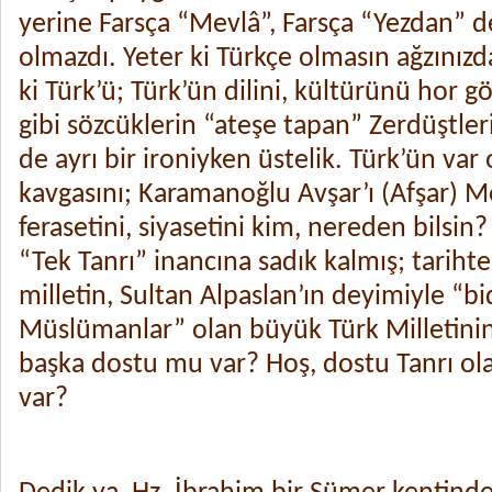
yerine Farsça “Mevlâ”, Farsça “Yezdan” 
olmazdı. Yeter ki Türkçe olmasın ağzınızd
ki Türk’ü; Türk’ün dilini, kültürünü hor g
gibi sözcüklerin “ateşe tapan” Zerdüştler
de ayrı bir ironiyken üstelik. Türk’ün var
kavgasını; Karamanoğlu Avşar’ı (Afşar) 
ferasetini, siyasetini kim, nereden bilsin
“Tek Tanrı” inancına sadık kalmış; tarih
milletin, Sultan Alpaslan’ın deyimiyle “b
Müslümanlar” olan büyük Türk Milletinin
başka dostu mu var? Hoş, dostu Tanrı ola
var?