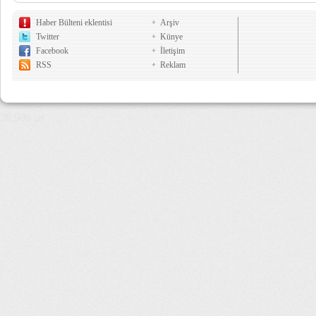
Haber Bülteni eklentisi
Arşiv
Twitter
Künye
Facebook
İletişim
RSS
Reklam
28,908 µs