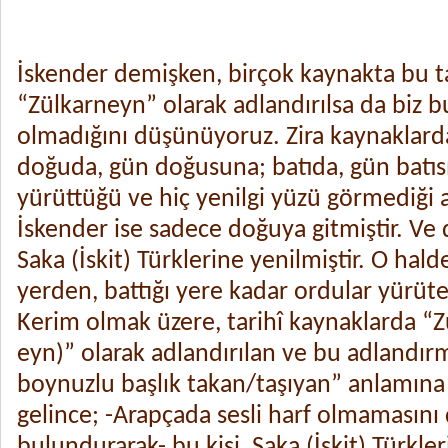
İskender demişken, birçok kaynakta bu tar
“Zülkarneyn” olarak adlandırılsa da biz 
olmadığını düşünüyoruz. Zira kaynaklard
doğuda, gün doğusuna; batıda, gün batıs
yürüttüğü ve hiç yenilgi yüzü görmediği a
İskender ise sadece doğuya gitmiştir. V
Saka (İskit) Türklerine yenilmiştir. O ha
yerden, battığı yere kadar ordular yürüte
Kerim olmak üzere, tarihî kaynaklarda “Z
eyn)” olarak adlandırılan ve bu adlandır
boynuzlu başlık takan/taşıyan” anlamın
gelince; -Arapçada sesli harf olmamasın
bulundurarak- bu kişi, Saka (İskit) Türkleriy