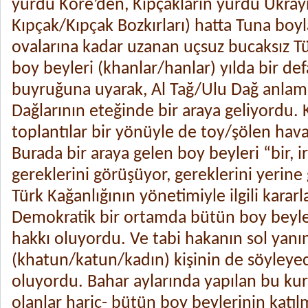
yurdu Kore’den, Kıpçakların yurdu Ukrayn
Kıpçak/Kıpçak Bozkırları) hatta Tuna boy
ovalarına kadar uzanan uçsuz bucaksız T
boy beyleri (khanlar/hanlar) yılda bir d
buyruğuna uyarak, Al Tağ/Ulu Dağ anlam
Dağlarının eteğinde bir araya geliyordu.
toplantılar bir yönüyle de toy/şölen hav
Burada bir araya gelen boy beyleri “bir, i
gereklerini görüşüyor, gereklerini yerine 
Türk Kağanlığının yönetimiyle ilgili karar
Demokratik bir ortamda bütün boy beyle
hakkı oluyordu. Ve tabi hakanın sol yan
(khatun/katun/kadın) kişinin de söyleyec
oluyordu. Bahar aylarında yapılan bu kur
olanlar hariç- bütün boy beylerinin katılm