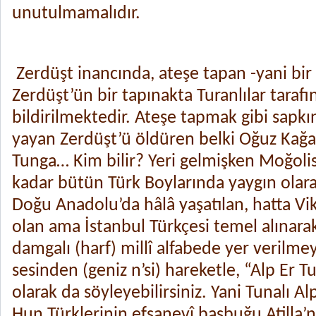
unutulmamalıdır.
Zerdüşt inancında, ateşe tapan -yani bir
Zerdüşt’ün bir tapınakta Turanlılar tara
bildirilmektedir. Ateşe tapmak gibi sapkı
yayan Zerdüşt’ü öldüren belki Oğuz Kağan’
Tunga… Kim bilir? Yeri gelmişken Moğoli
kadar bütün Türk Boylarında yaygın olara
Doğu Anadolu’da hâlâ yaşatılan, hatta Vik
olan ama İstanbul Türkçesi temel alınara
damgalı (harf) millî alfabede yer verilme
sesinden (geniz n’si) hareketle, “Alp Er T
olarak da söyleyebilirsiniz. Yani Tunalı Alp
Hun Türklerinin efsanevî başbuğu Atilla’nı