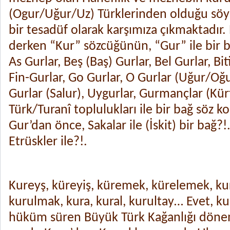
(Ogur/Uğur/Uz) Türklerinden olduğu söy
bir tesadüf olarak karşımıza çıkmaktadır.
derken “Kur” sözcüğünün, “Gur” ile bir b
As Gurlar, Beş (Baş) Gurlar, Bel Gurlar, Bit
Fin-Gurlar, Go Gurlar, O Gurlar (Uğur/Oğu
Gurlar (Salur), Uygurlar, Gurmançlar (Kür
Türk/Turanî toplulukları ile bir bağ söz
Gur’dan önce, Sakalar ile (İskit) bir bağ?!
Etrüskler ile?!.
Kureyş, küreyiş, küremek, kürelemek, ku
kurulmak, kura, kural, kurultay… Evet, ku
hüküm süren Büyük Türk Kağanlığı döne