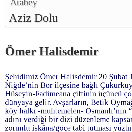
Atabey
Aziz Dolu
Ömer Halisdemir
Şehidimiz Ömer Halisdemir 20 Şubat 1
Niğde’nin Bor ilçesine bağlı Çukurk
Hüseyin-Fadimeana çiftinin üçüncü ço
dünyaya gelir. Avşarların, Betik Oymağ
köy halkı -muhtemelen- Osmanlı’nın “F
adını verdiği bir dizi düzenleme kapsa
zorunlu iskâna/göçe tabi tutması yüz