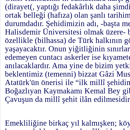
(dirayet(, yaptığı fedakârlık daha şimd
ortak belleği (hafıza) olan şanlı tarih
durumdadır. Şehidimizin adı, -başta 
Halisdemir Üniversitesi olmak üzere- 
özellikle (bilhassa) de Türk halkının 
yaşayacaktır. Onun yiğitliğinin sınırla
edemeyen cuntacı askerler ise kıyamete
anılacaklardır. Ama yine de bizim yetki
beklentimiz (temenni) bizzat Gâzi Mu
Atatürk'ün önerisi ile “ilk millî şehid
Boğazlıyan Kaymakamı Kemal Bey gib
Çavuşun da millî şehit ilân edilmesidir
Emekliliğine birkaç yıl kalmışken; köy