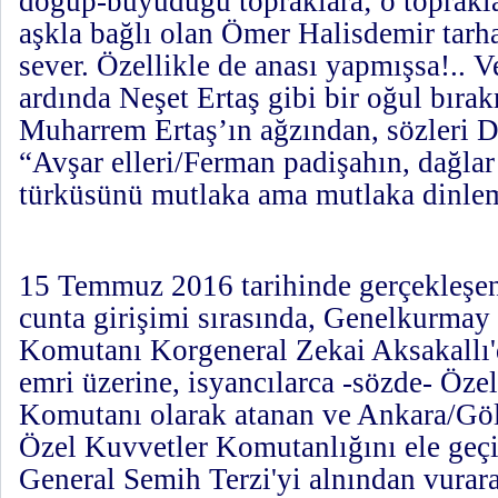
doğup-büyüdüğü topraklara; o toprakla
aşkla bağlı olan Ömer Halisdemir tarh
sever. Özellikle de anası yapmışsa!.. V
ardında Neşet Ertaş gibi bir oğul bıra
Muharrem Ertaş’ın ağzından, sözleri D
“Avşar elleri/Ferman padişahın, dağlar
türküsünü mutlaka ama mutlaka dinlem
15 Temmuz 2016 tarihinde gerçekleşe
cunta girişimi sırasında, Genelkurmay
Komutanı Korgeneral Zekai Aksakallı'
emri üzerine, isyancılarca -sözde- Öze
Komutanı olarak atanan ve Ankara/Gö
Özel Kuvvetler Komutanlığını ele geç
General Semih Terzi'yi alnından vurar