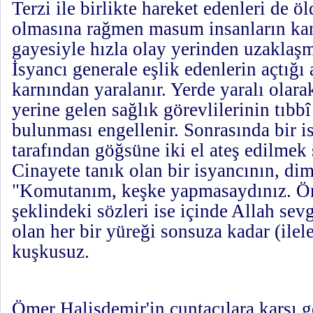
Terzi ile birlikte hareket edenleri de 
olmasına rağmen masum insanların k
gayesiyle hızla olay yerinden uzaklaşm
İsyancı generale eşlik edenlerin açtığı
karnından yaralanır. Yerde yaralı olara
yerine gelen sağlık görevlilerinin tıb
bulunması engellenir. Sonrasında bir i
tarafından göğsüne iki el ateş edilmek s
Cinayete tanık olan bir isyancının, di
"Komutanım, keşke yapmasaydınız. Öme
şeklindeki sözleri ise içinde Allah sev
olan her bir yüreği sonsuza kadar (ilel
kuşkusuz.
Ömer Halisdemir'in cuntacılara karşı g