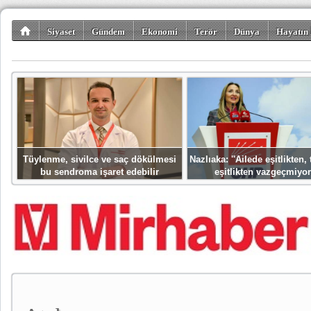
Siyaset
Gündem
Ekonomi
Terör
Dünya
Hayatın 
Kültür-Sanat
Bilim-Teknoloji
Gezi-Turizm
Spor
Misafir K
Tüylenme, sivilce ve saç dökülmesi
Nazlıaka: ''Ailede eşitlikten
bu sendroma işaret edebilir
eşitlikten vazgeçmiyor