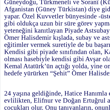
Güneydoğu, Türkmeneli ve Soranî (Kür
Afganistan (Güney Türkistan) diye gid
yapar. Özel Kuvvetler bünyesinde -üste
gibi oldukça uzun bir süre görev yapma
yeteneğini kanıtlayan Piyade Astsuba
Ömer Halisdemir kışlada, subay ve ast
eğitimler vermek suretiyle de bu başarıs
Kendisi gibi piyade sınıfından olan, 
olması hasebiyle kendisi gibi Avşar o
Kemal Atatürk’ün açtığı yolda, yine o
hedefe yürürken “Şehit” Ömer Halisde
24 yaşına geldiğinde, Hatice Hanımla 
evlilikten, Elifnur ve Doğan Ertuğrul a
çocukları olur. Onu tanıyanların, onunl