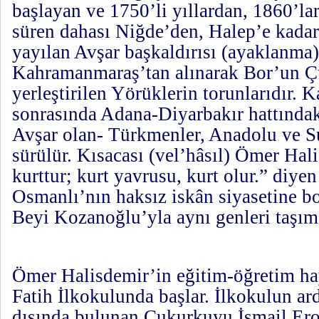
başlayan ve 1750’li yıllardan, 1860’la
süren dahası Niğde’den, Halep’e kadar
yayılan Avşar başkaldırısı (ayaklanma
Kahramanmaraş’tan alınarak Bor’un 
yerleştirilen Yörüklerin torunlarıdır.
sonrasında Adana-Diyarbakır hattında
Avşar olan- Türkmenler, Anadolu ve Su
sürülür. Kısacası (vel’hâsıl) Ömer Hal
kurttur; kurt yavrusu, kurt olur.” diye
Osmanlı’nın haksız iskân siyasetine 
Beyi Kozanoğlu’yla aynı genleri taşım
Ömer Halisdemir’in eğitim-öğretim ha
Fatih İlkokulunda başlar. İlkokulun a
dışında bulunan Çukurkuyu İsmail Er