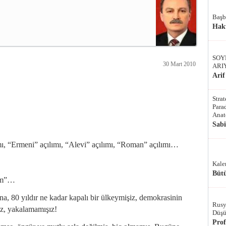
Başb
Hak
SOY
30 Mart 2010
ARI
Arif
Stra
Parad
Anat
Sab
lımı, “Ermeni” açılımı, “Alevi” açılımı, “Roman” açılımı…
Kale
Bütü
lım”…
, 80 yıldır ne kadar kapalı bir ülkeymişiz, demokrasinin
Rusy
z, yakalamamışız!
Düşü
Pro