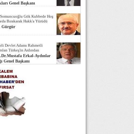
ları Genel Başkanı
 Somuncuoğlu Gök Kubbede Hoş
Seda Bırakarak Hakk'a Yürüdü
i Gürgür
rli Devlet Adamı Rahmetli
rslan Türkeş'in Ardından
.Dr.Mustafa Erkal-Aydınlar
ı Genel Başkanı