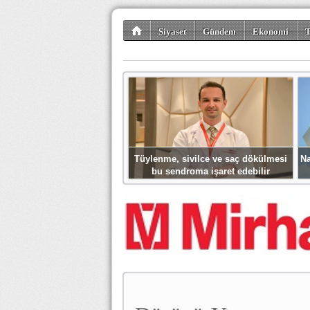
Siyaset
Gündem
Ekonomi
T
Kültür-Sanat
Bilim-Teknoloji
Gezi-Tu
Tüylenme, sivilce ve saç dökülmesi
Na
bu sendroma işaret edebilir