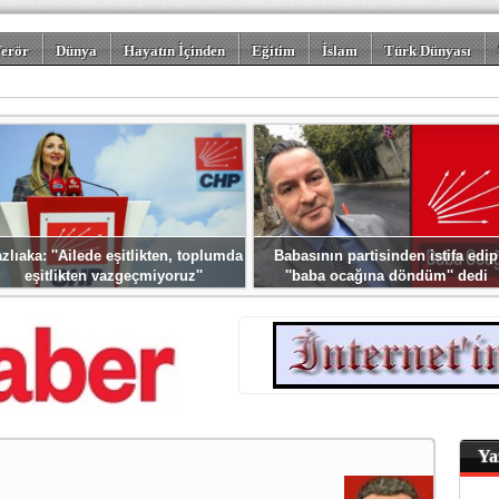
erör
Dünya
Hayatın İçinden
Eğitim
İslam
Türk Dünyası
rizm
Spor
Misafir Kalem
Foto Galeriler
zlıaka: ''Ailede eşitlikten, toplumda
Babasının partisinden istifa edip
eşitlikten vazgeçmiyoruz''
''baba ocağına döndüm'' dedi
Ya