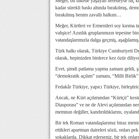
Meğer, bu ülkede yaşayan neredeyse hiç k
kadar sürekli baskı altında bırakılmış, d
bırakılmış benim zavallı halkım…
Meğer, Kürtleri ve Ermenileri soy kırıma ta
vahşice! Azınlık gruplarımızın tepesine bi
vatandaşlarımızla dalga geçmiş, aşağılamı
Türk halkı olarak, Türkiye Cumhuriyeti D
olarak, hepinizden binlerce kez özür diliyo
Evet, şimdi patlama yapma zamanı geldi, 
“demokratik açılım” zamanı, “Milli Birli
Fedakâr Türkiye, yapıcı Türkiye, birleştir
Ancak, ne Kürt açılımından “Kürtçü” kesi
Diasporası” ve ne de Alevi açılımından ne
memnun değiller, kandırıldıklarını, oyalandı
Bir tek Roman vatandaşlarımız biraz memn
ettikleri apartman daireleri sözü, onları p
sokaklarda. Dikkat ederseniz, bir tek onları