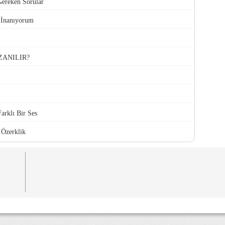
Gereken Sorular
 İnanıyorum
ZANILIR?
arklı Bir Ses
Özerklik