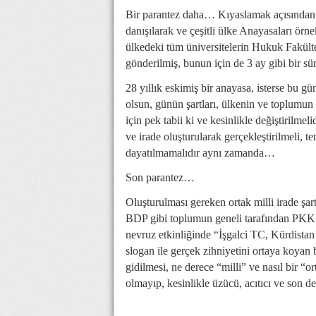
Bir parantez daha… Kıyaslamak açısından b
danışılarak ve çeşitli ülke Anayasaları örn
ülkedeki tüm üniversitelerin Hukuk Fakülte
gönderilmiş, bunun için de 3 ay gibi bir 
28 yıllık eskimiş bir anayasa, isterse bu g
olsun, günün şartları, ülkenin ve toplumun
için pek tabii ki ve kesinlikle değiştirilmel
ve irade oluşturularak gerçekleştirilmeli, te
dayatılmamalıdır aynı zamanda…
Son parantez…
Oluşturulması gereken ortak milli irade şa
BDP gibi toplumun geneli tarafından PKK’n
nevruz etkinliğinde “İşgalci TC, Kürdistan
slogan ile gerçek zihniyetini ortaya koyan 
gidilmesi, ne derece “milli” ve nasıl bir 
olmayıp, kesinlikle üzücü, acıtıcı ve so