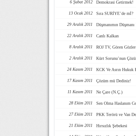
6 Şubat 2012
Demokrasi Getirmek!
13 Ocak 2012
Sıra SURİYE’de mİ?
29 Aralık 2011
Düşmanımın Düşmanı 
22 Aralık 2011
Canlı Kalkan
8 Aralık 2011
ROJ TV, Gören Gözlere
2 Aralık 2011
Kürt Sorunu’nun Çözüm
24 Kasım 2011
KCK Ve Asrın Hukuk 
17 Kasım 2011
Çözüm mü Dediniz!
11 Kasım 2011
Ne Çare (N.Ç.)
28 Ekim 2011
Sen Olma Haslanım C
27 Ekim 2011
PKK Terörü ve Van D
21 Ekim 2011
Hırsızlık Şebekesi