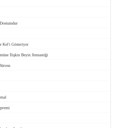
Dostumdur
 Kel'i Gösteriyor
üne İlişkin Beyin Jimnastiği
Bürosu
emal
epremi