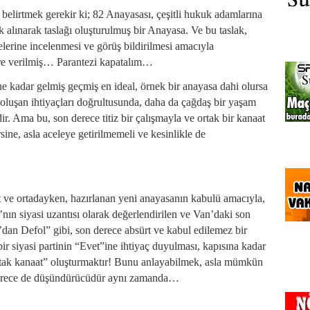
elirtmek gerekir ki; 82 Anayasası, çeşitli hukuk adamlarına
ek alınarak taslağı oluşturulmuş bir Anayasa. Ve bu taslak,
lerine incelenmesi ve görüş bildirilmesi amacıyla
süre verilmiş… Parantezi kapatalım…
üne kadar gelmiş geçmiş en ideal, örnek bir anayasa dahi olursa
 oluşan ihtiyaçları doğrultusunda, daha da çağdaş bir yaşam
idir. Ama bu, son derece titiz bir çalışmayla ve ortak bir kanaat
rsine, asla aceleye getirilmemeli ve kesinlikle de
rt ve ortadayken, hazırlanan yeni anayasanın kabulü amacıyla,
ın siyasi uzantısı olarak değerlendirilen ve Van’daki son
’dan Defol” gibi, son derece absürt ve kabul edilemez bir
bir siyasi partinin “Evet”ine ihtiyaç duyulması, kapısına kadar
“ortak kanaat” oluşturmaktır! Bunu anlayabilmek, asla mümkün
n derece de düşündürücüdür aynı zamanda…