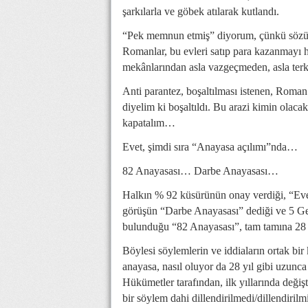
şarkılarla ve göbek atılarak kutlandı.
“Pek memnun etmiş” diyorum, çünkü sözü 
Romanlar, bu evleri satıp para kazanmayı h
mekânlarından asla vazgeçmeden, asla ter
Anti parantez, boşaltılması istenen, Roman
diyelim ki boşaltıldı. Bu arazi kimin olaca
kapatalım…
Evet, şimdi sıra “Anayasa açılımı”nda…
82 Anayasası… Darbe Anayasası…
Halkın % 92 küsürünün onay verdiği, “Evet
görüşün “Darbe Anayasası” dediği ve 5 Gen
bulunduğu “82 Anayasası”, tam tamına 28 y
Böylesi söylemlerin ve iddiaların ortak bir
anayasa, nasıl oluyor da 28 yıl gibi uzunca
Hükümetler tarafından, ilk yıllarında değişt
bir söylem dahi dillendirilmedi/dillendiril