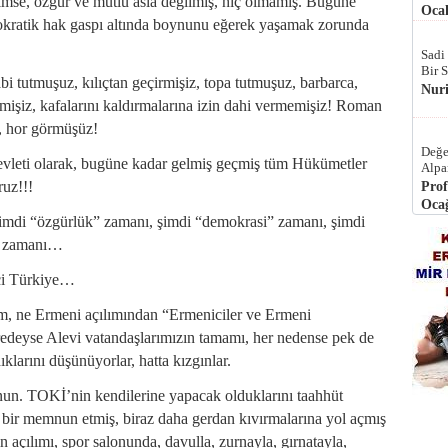
imse, özgür ve mutlu asla değilmiş, hiç olmamış. Bugüne
Ocak
emokratik hak gaspı altında boynunu eğerek yaşamak zorunda
Sadi
Bir 
bi tutmuşuz, kılıçtan geçirmişiz, topa tutmuşuz, barbarca,
Nur
nmişiz, kafalarını kaldırmalarına izin dahi vermemişiz! Roman
ş, hor görmüşüz!
Değe
evleti olarak, bugüne kadar gelmiş geçmiş tüm Hükümetler
Alpa
ruz!!!
Prof
Ocağ
şimdi “özgürlük” zamanı, şimdi “demokrasi” zamanı, şimdi
k” zamanı…
ici Türkiye…
m, ne Ermeni açılımından “Ermeniciler ve Ermeni
redeyse Alevi vatandaşlarımızın tamamı, her nedense pek de
klarını düşünüyorlar, hatta kızgınlar.
un. TOKİ’nin kendilerine yapacak olduklarını taahhüt
ek bir memnun etmiş, biraz daha gerdan kıvırmalarına yol açmış
n açılımı, spor salonunda, davulla, zurnayla, gırnatayla,