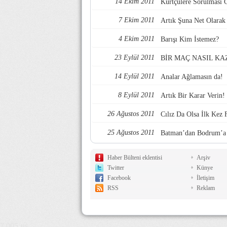
14 Ekim 2011
Kürtçülere Sorulması 
7 Ekim 2011
Artık Şuna Net Olarak
4 Ekim 2011
Barışı Kim İstemez?
23 Eylül 2011
BİR MAÇ NASIL KA
14 Eylül 2011
Analar Ağlamasın da!
8 Eylül 2011
Artık Bir Karar Verin!
26 Ağustos 2011
Cılız Da Olsa İlk Kez F
25 Ağustos 2011
Batman’dan Bodrum’a 
Haber Bülteni eklentisi
Arşiv
Twitter
Künye
Facebook
İletişim
RSS
Reklam
7,005 µs