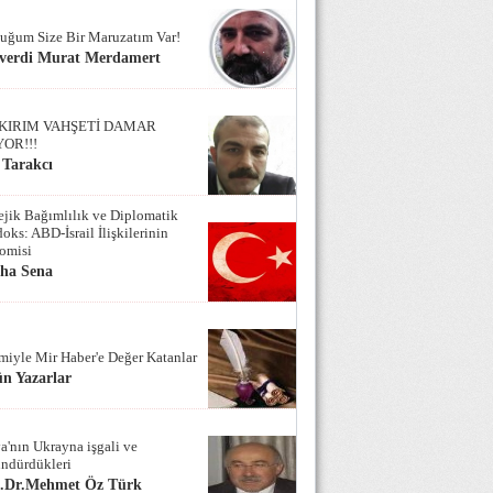
uğum Size Bir Maruzatım Var!
verdi Murat Merdamert
KIRIM VAHŞETİ DAMAR
YOR!!!
 Tarakcı
tejik Bağımlılık ve Diplomatik
oks: ABD-İsrail İlişkilerinin
omisi
iha Sena
miyle Mir Haber'e Değer Katanlar
n Yazarlar
a'nın Ukrayna işgali ve
ndürdükleri
f.Dr.Mehmet Öz Türk