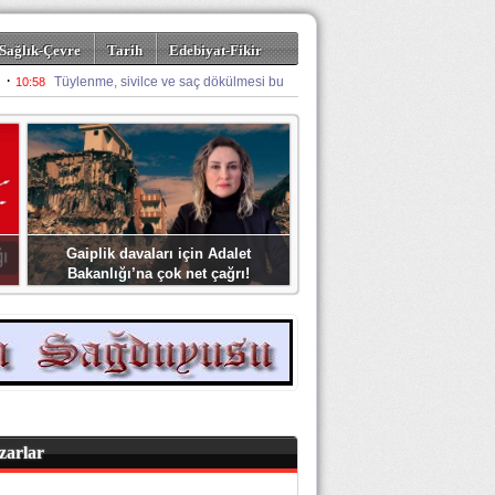
Sağlık-Çevre
Tarih
Edebiyat-Fikir
Gaiplik davaları için Adalet
Bakanlığı’na çok net çağrı!
zarlar