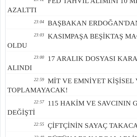
FED TAHVİL ALIMINI 10 
AZALTTI
BAŞBAKAN ERDOĞAN'DAN
23:04
KASIMPAŞA BEŞİKTAŞ MAÇ
23:03
OLDU
17 ARALIK DOSYASI KAR
23:00
ALINDI
MİT VE EMNİYET KİŞİSEL 
22:59
TOPLAMAYACAK!
115 HAKİM VE SAVCININ 
22:57
DEĞİŞTİ
ÇİFTÇİNİN SAYAÇ TAKAC
22:55