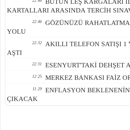
BÜTÜN LEŞ KARGALARI İ
22:48
KARTALLARI ARASINDA TERCİH SINA
GÖZÜNÜZÜ RAHATLATMA
22:46
YOLU
AKILLI TELEFON SATIŞI 1
22:32
AŞTI
ESENYURT'TAKİ DEHŞET
22:31
MERKEZ BANKASI FAİZ O
12:25
ENFLASYON BEKLENENİN
11:29
ÇIKACAK