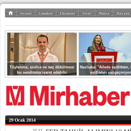
Siyaset
Gündem
Ekonomi
Terör
Dünya
Hayatın 
Kültür-Sanat
Bilim-Teknoloji
Gezi-Turizm
Spor
Misafir K
Tüylenme, sivilce ve saç dökülmesi
Nazlıaka: ''Ailede eşitlikten
bu sendroma işaret edebilir
eşitlikten vazgeçmiyor
29 Ocak 2014
23:12