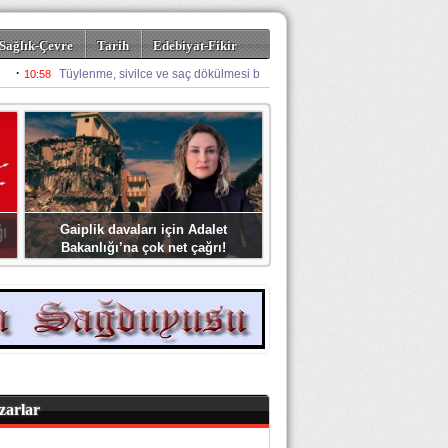
Sağlık-Çevre
Tarih
Edebiyat-Fikir
Gaiplik davaları için Adalet
Bakanlığı’na çok net çağrı!
zarlar