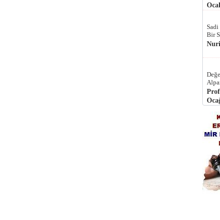
Ocak
Sadi
Bir 
Nur
Değe
Alpa
Prof
Ocağ