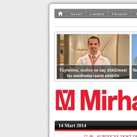
Siyaset
Gündem
Ekonomi
T
Kültür-Sanat
Bilim-Teknoloji
Gezi-Tu
Tüylenme, sivilce ve saç dökülmesi
Na
bu sendroma işaret edebilir
14 Mart 2014
22:46
SURİYE'YE DOST 