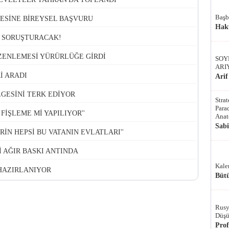
Başb
SİNE BİREYSEL BAŞVURU
Hak
İS SORUŞTURACAK!
ENLEMESİ YÜRÜRLÜĞE GİRDİ
SOY
ARI
İ ARADI
Arif
GESİNİ TERK EDİYOR
Stra
Parad
FİŞLEME Mİ YAPILIYOR''
Anat
Sab
RİN HEPSİ BU VATANIN EVLATLARI''
 AĞIR BASKI ANTINDA
Kale
 HAZIRLANIYOR
Bütü
Rusy
Düşü
Pro