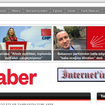
erör
Dünya
Hayatın İçinden
Eğitim
İslam
Türk Dünyası
rizm
Spor
Misafir Kalem
Foto Galeriler
zlıaka: ''Ailede eşitlikten, toplumda
Babasının partisinden istifa edip
eşitlikten vazgeçmiyoruz''
''baba ocağına döndüm'' dedi
Ya
DEVLETLER TAHRAN'DA TOPLANDI