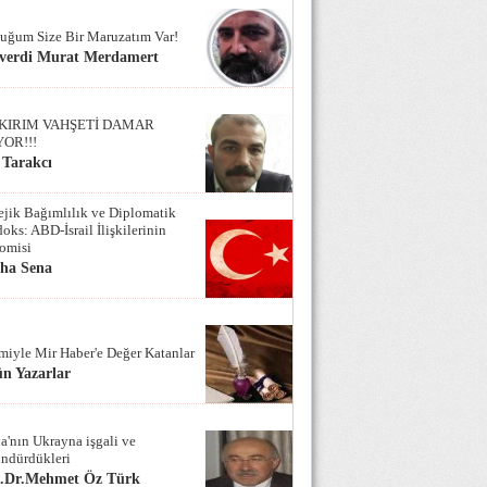
uğum Size Bir Maruzatım Var!
verdi Murat Merdamert
KIRIM VAHŞETİ DAMAR
YOR!!!
 Tarakcı
tejik Bağımlılık ve Diplomatik
oks: ABD-İsrail İlişkilerinin
omisi
iha Sena
miyle Mir Haber'e Değer Katanlar
n Yazarlar
a'nın Ukrayna işgali ve
ndürdükleri
f.Dr.Mehmet Öz Türk