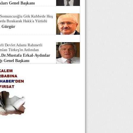
ları Genel Başkanı
 Somuncuoğlu Gök Kubbede Hoş
Seda Bırakarak Hakk'a Yürüdü
i Gürgür
rli Devlet Adamı Rahmetli
rslan Türkeş'in Ardından
.Dr.Mustafa Erkal-Aydınlar
ı Genel Başkanı