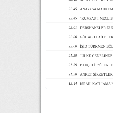
22:45
ANAYASA MAHKEME
22:45
''KUMPAS''I MECL
22:01
DERSHANELER DÜZ
22:00
GÜL ACILI AİLELER
22:00
İŞİD TÜRKMEN BÖL
21:59
''ÜLKE GENELİNDE 
21:59
BAHÇELİ: ''ÖLENLE
21:58
ANKET ŞİRKETLERİ
12:44
İSRAİL KATLİAMA