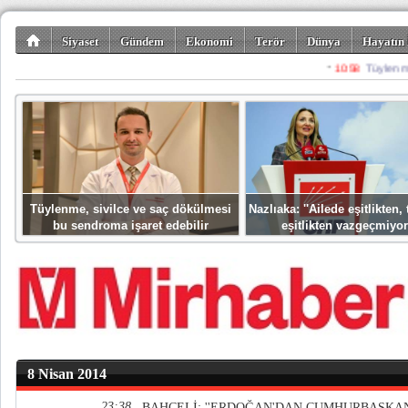
Siyaset
Gündem
Ekonomi
Terör
Dünya
Hayatın 
Kültür-Sanat
Bilim-Teknoloji
Gezi-Turizm
Spor
Misafir K
Tüylenme, sivilce ve saç dökülmesi
Nazlıaka: ''Ailede eşitlikten
bu sendroma işaret edebilir
eşitlikten vazgeçmiyor
8 Nisan 2014
23:38
BAHÇELİ: ''ERDOĞAN'DAN CUMHURBAŞKAN