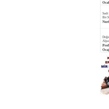
Ocak
Sadi
Bir 
Nur
Değe
Alpa
Prof
Ocağ