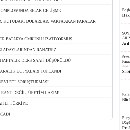
Başb
KOMPLOSUNDA SICAK GELİŞME
Hak
, KUTUDAKİ DOLARLAR, VAKFA AKAN PARALAR
SOY
ARI
ER BATARYA ÖMRÜNÜ UZATIYORMUŞ
Arif
CI ADAYLARINDAN RAHATSIZ
Stra
 HAFTALIK DERS SAATİ DÜŞÜRÜLDÜ
Parad
Anat
7 ARALIK DOSYALARI TOPLANDI
Sab
 DEVLET'' SORUŞTURMASI
I RANT DEĞİL, ÜRETİM LAZIM!
Kale
Bütü
TİLİ TÜRKİYE
RCADI
Rusy
Düşü
Pro