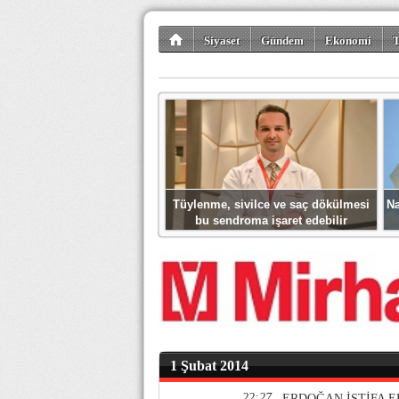
Siyaset
Gündem
Ekonomi
T
Kültür-Sanat
Bilim-Teknoloji
Gezi-Tu
Tüylenme, sivilce ve saç dökülmesi
Na
bu sendroma işaret edebilir
1 Şubat 2014
22:27
ERDOĞAN İSTİFA E