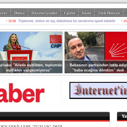
erör
Dünya
Hayatın İçinden
Eğitim
İslam
Türk Dünyası
rizm
Spor
Misafir Kalem
Foto Galeriler
zlıaka: ''Ailede eşitlikten, toplumda
Babasının partisinden istifa edip
eşitlikten vazgeçmiyoruz''
''baba ocağına döndüm'' dedi
Ya
DEN VEKİLLERE ''TUZLUK'' DEDİ