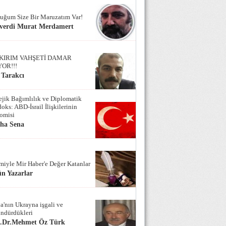
uğum Size Bir Maruzatım Var!
verdi Murat Merdamert
KIRIM VAHŞETİ DAMAR
YOR!!!
 Tarakcı
tejik Bağımlılık ve Diplomatik
oks: ABD-İsrail İlişkilerinin
omisi
iha Sena
miyle Mir Haber'e Değer Katanlar
n Yazarlar
a'nın Ukrayna işgali ve
ndürdükleri
f.Dr.Mehmet Öz Türk