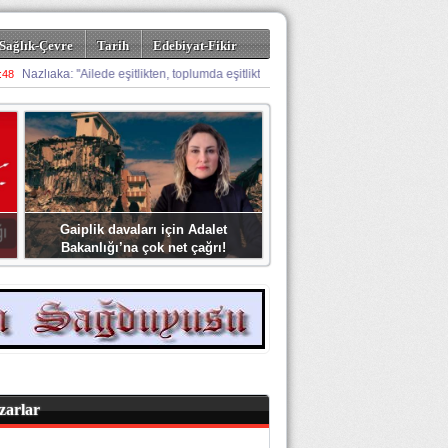
Sağlık-Çevre
Tarih
Edebiyat-Fikir
Gaiplik davaları için Adalet
Bakanlığı’na çok net çağrı!
zarlar