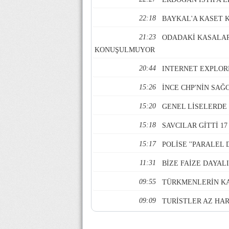
22:18
BAYKAL'A KASET 
21:23
ODADAKİ KASALAR
KONUŞULMUYOR
20:44
INTERNET EXPLOR
15:26
İNCE CHP'NİN SAĞ
15:20
GENEL LİSELERDE
15:18
SAVCILAR GİTTİ 1
15:17
POLİSE ''PARALEL
11:31
BİZE FAİZE DAYAL
09:55
TÜRKMENLERİN KA
09:09
TURİSTLER AZ HA