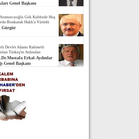
ları Genel Başkanı
 Somuncuoğlu Gök Kubbede Hoş
Seda Bırakarak Hakk'a Yürüdü
i Gürgür
rli Devlet Adamı Rahmetli
rslan Türkeş'in Ardından
.Dr.Mustafa Erkal-Aydınlar
ı Genel Başkanı