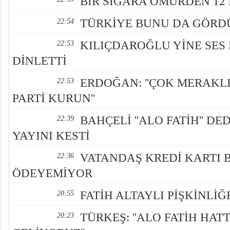
BİR SİGARA ÖMÜRDEN 12
TÜRKİYE BUNU DA GÖRD
22:54
KILIÇDAROĞLU YİNE SES
22:53
DİNLETTİ
ERDOĞAN: ''ÇOK MERAKL
22:53
PARTİ KURUN''
BAHÇELİ ''ALO FATİH'' D
22:39
YAYINI KESTİ
VATANDAŞ KREDİ KARTI
22:36
ÖDEYEMİYOR
FATİH ALTAYLI PİŞKİNLİ
20:55
TÜRKEŞ: ''ALO FATİH HATT
20:23