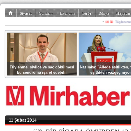
Siyaset
Gündem
Ekonomi
Terör
Dünya
Hayatın 
Kültür-Sanat
Bilim-Teknoloji
Gezi-Turizm
Spor
Misafir K
Tüylenme, sivilce ve saç dökülmesi
Nazlıaka: ''Ailede eşitlikten
bu sendroma işaret edebilir
eşitlikten vazgeçmiyor
11 Şubat 2014
22:55