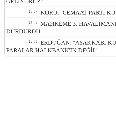
GELİYORUZ''
KORU: ''CEMAAT PARTİ KU
15:57
MAHKEME 3. HAVALİMANI
15:44
DURDURDU
ERDOĞAN: ''AYAKKABI K
12:54
PARALAR HALKBANK'IN DEĞİL''