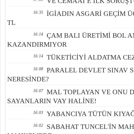
VE CEMAAT'E İLK SORUŞ
İGİADIN ASGARİ GEÇİM ÜC
16:35
TL
ÇAM BALI ÜRETİMİ BOL 
16:14
KAZANDIRMIYOR
TÜKETİCİYİ ALDATMA CEZ
16:14
PARALEL DEVLET SINAV 
16:08
NERESİNDE?
MAL TOPLAYAN VE ONU
16:07
SAYANLARIN VAY HALİNE!
YABANCIYA TÜTÜN KIYAĞ
16:03
SABAHAT TUNCEL'İN MA
16:02