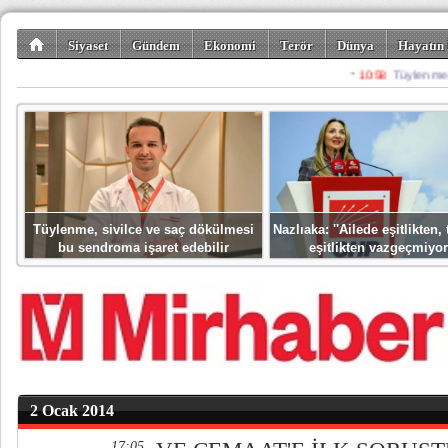
Siyaset
Gündem
Ekonomi
Terör
Dünya
Hayatın 
Kültür-Sanat
Bilim-Teknoloji
Gezi-Turizm
Spor
Misafir K
Tüylenme, sivilce ve saç dökülmesi
Nazlıaka: ''Ailede eşitlikten
bu sendroma işaret edebilir
eşitlikten vazgeçmiyor
2 Ocak 2014
17:05