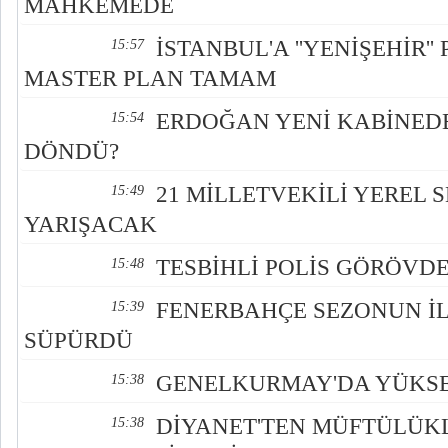
MAHKEMEDE
İSTANBUL'A ''YENİŞEHİR''
15:57
MASTER PLAN TAMAM
ERDOĞAN YENİ KABİNEDE
15:54
DÖNDÜ?
21 MİLLETVEKİLİ YEREL 
15:49
YARIŞACAK
TESBİHLİ POLİS GÖRÖVDE
15:48
FENERBAHÇE SEZONUN İL
15:39
SÜPÜRDÜ
GENELKURMAY'DA YÜKSEK
15:38
DİYANET'TEN MÜFTÜLÜKL
15:38