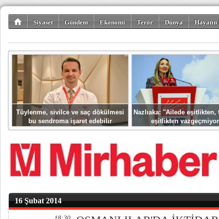
Siyaset
Gündem
Ekonomi
Terör
Dünya
Hayatın 
Kültür-Sanat
Bilim-Teknoloji
Gezi-Turizm
Spor
Misafir K
Tüylenme, sivilce ve saç dökülmesi
Nazlıaka: ''Ailede eşitlikten
bu sendroma işaret edebilir
eşitlikten vazgeçmiyor
16 Şubat 2014
18:30