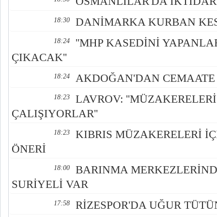
OSMANLILAR'DA İKTİDA
DANİMARKA KURBAN KES
18:30
''MHP KASEDİNİ YAPANLA
18:24
ÇIKACAK''
AKDOĞAN'DAN CEMAATE 
18:24
LAVROV: ''MÜZAKERELER
18:23
ÇALIŞIYORLAR''
KIBRIS MÜZAKERELERİ İÇ
18:23
ÖNERİ
BARINMA MERKEZLERİND
18:00
SURİYELİ VAR
RİZESPOR'DA UĞUR TÜT
17:58